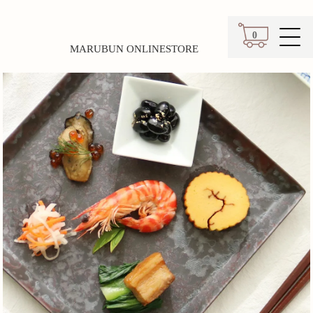
0
MARUBUN ONLINESTORE
カート