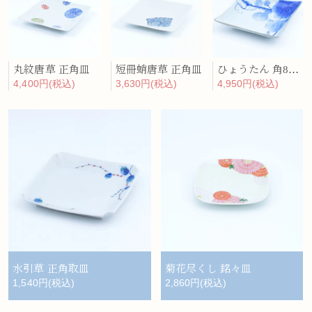
丸紋唐草 正角皿
短冊蛸唐草 正角皿
ひょうたん 角8寸皿
4,400円(税込)
3,630円(税込)
4,950円(税込)
水引草 正角取皿
菊花尽くし 銘々皿
1,540円(税込)
2,860円(税込)