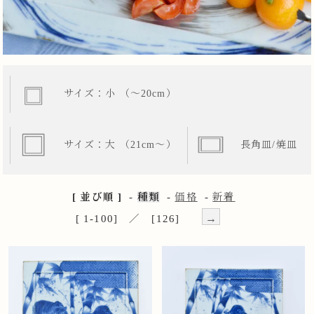
サイズ：小 （～20cm）
サイズ：大 （21cm～）
長角皿/焼皿
[ 並び順 ]
-
種類
-
価格
-
新着
→
[ 1-100] ／ [126]