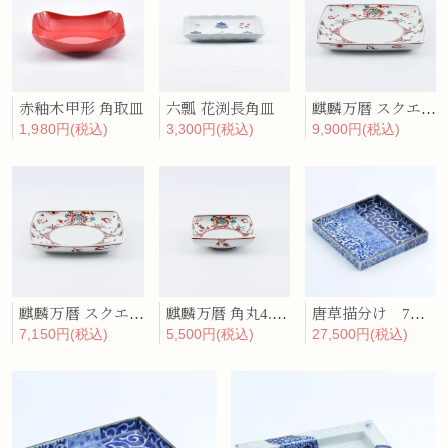
赤釉木甲形 角取皿
六瓢 花渕長角皿
麒麟万暦 スクエア皿(大)
1,980円(税込)
3,300円(税込)
9,900円(税込)
麒麟万暦 スクエア皿(中)
麒麟万暦 角丸4.5寸浅鉢
唐草描分け 7寸正角皿
7,150円(税込)
5,500円(税込)
27,500円(税込)