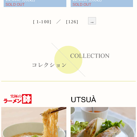
SOLD OUT
SOLD OUT
→
[ 1-100] ／ [126]