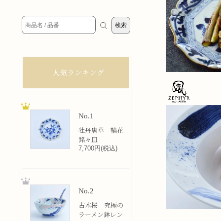
人気ランキング
No.1
牡丹唐草 輪花
銘々皿
7,700円(税込)
No.2
古木桜 究極の
ラーメン鉢レン