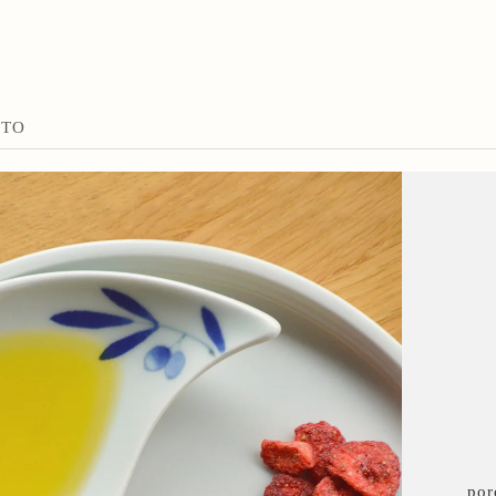
TTO
po