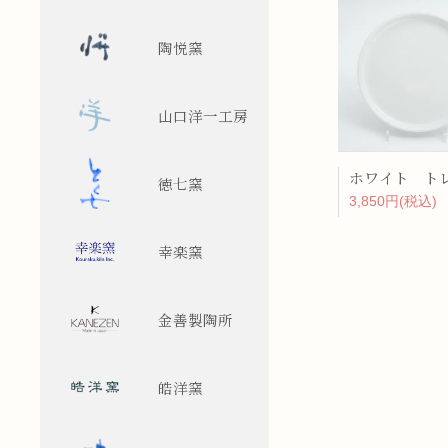
陶悦窯
山口洋一工房
ホワイト ト
徳七窯
3,850円(税込)
幸楽窯
金善製陶所
皓洋窯