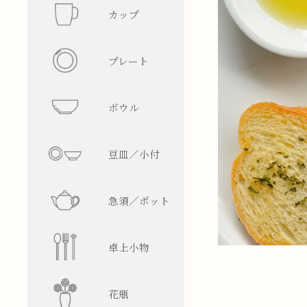
カップ
フリーカ
プレート
マグカッ
丸型
ボウル
湯呑み
四角型
飯碗
豆皿／小付
そば猪口
楕円型
ボウル
皿型
急須／ポット
盃／ぐい
変形型
麺鉢／丼
鉢型
急須
卓上小物
焼酎グラ
蓋物
ティーポ
醤油差し
花瓶
ビアグラ
徳利
箸置
一輪挿し