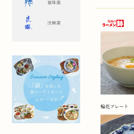
福珠窯
洸琳窯