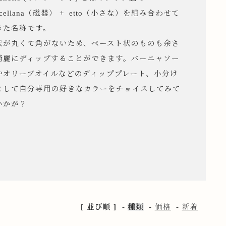
rcellana（磁器） + etto（小さな）を組み合わせて
きた名称です。
状が丸くて角がないため、ペースト状のものも余さ
綺麗にディップすることができます。バーニャソー
やオリーブオイルなどのディッププレート、小分け
として自分専用の好きなカラーをチョイスしてみて
いかが？
[ 並び順 ]
-
種類
-
価格
-
新着