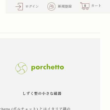
0
カート
ログイン
新規登録
しずく型の小さな磁器
rchetto (ポルチェット) とはイタリア語の