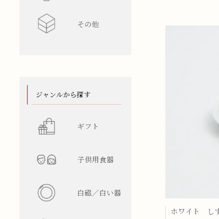
その他
水差し
レンゲ
カップ型
ワインク
箸/カトラ
花瓶
陶箱
スタンド
てぬぐい
ジャンルから探す
ギフト
子供用食器
白磁／白い器
ホワイト し