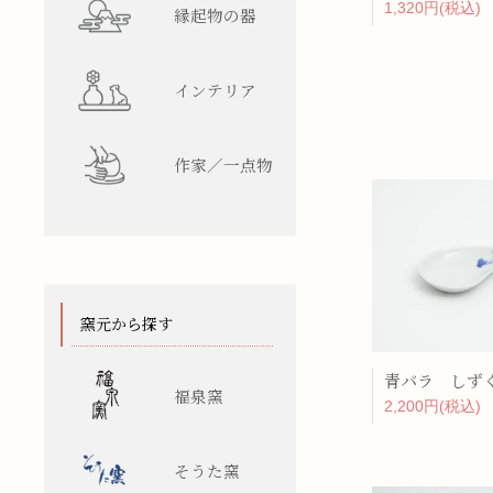
1,320円(税込)
縁起物の器
インテリア
作家／一点物
窯元から探す
青バラ しず
福泉窯
2,200円(税込)
そうた窯