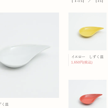
[ 1-15] ／ [15]
ーラー
リー
イエロー しずく皿
1,650円(税込)
ずく皿