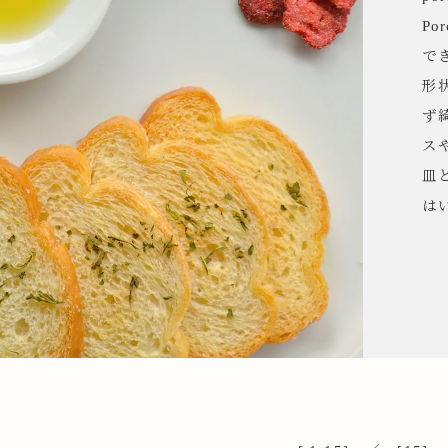
ップ
Po
で
形
プ
ず
ス
皿
は
呑み
鉢
ス
ット
ス