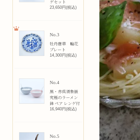
ゲセット
23,650円(税込)
No.3
牡丹唐草 輪花
プレート
14,300円(税込)
No.4
黒・赤呉須象嵌
究極のラーメン
鉢 ペア レンゲ付
16,940円(税込)
No.5