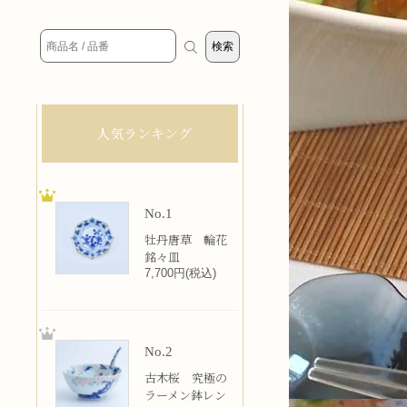
人気ランキング
No.1
牡丹唐草 輪花
銘々皿
7,700円(税込)
No.2
古木桜 究極の
ラーメン鉢レン