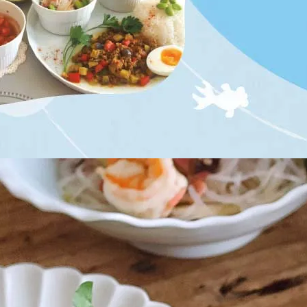
ーラー
リー