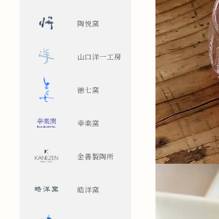
陶悦窯
山口洋一工房
徳七窯
幸楽窯
金善製陶所
皓洋窯