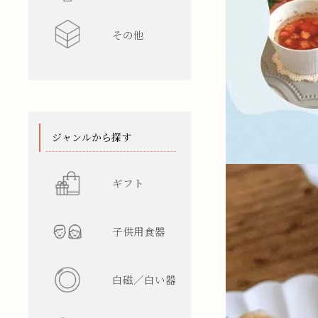
その他
水差し
レンゲ
カップ型
ワインク
箸/カトラ
花瓶
陶箱
スタンド
てぬぐい
ジャンルから探す
ギフト
子供用食器
白磁／白い器