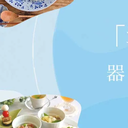
ップ
プ
呑み
鉢
ス
ット
ス