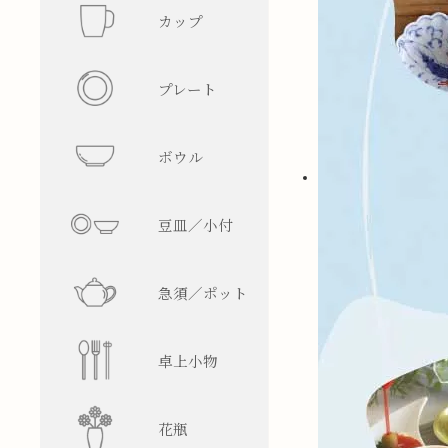
カップ
フリーカ
プレート
マグカッ
丸型
ボウル
湯呑み
四角型
飯碗
豆皿／小付
そば猪口
楕円型
ボウル
皿型
急須／ポット
盃／ぐい
変形型
麺鉢／丼
鉢型
急須
卓上小物
焼酎グラ
蓋物
ティーポ
醤油差し
花瓶
ビアグラ
徳利
箸置
一輪挿し