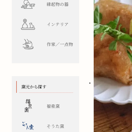
縁起物の器
インテリア
作家／一点物
窯元から探す
福泉窯
そうた窯