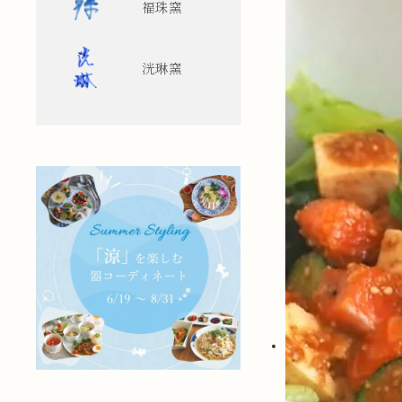
福珠窯
洸琳窯