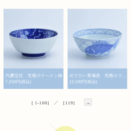
内濃宝紋 究極のラーメン鉢
めでたい青海波 究極のラーメン鉢
7,260円(税込)
12,100円(税込)
→
[ 1-100] ／ [119]