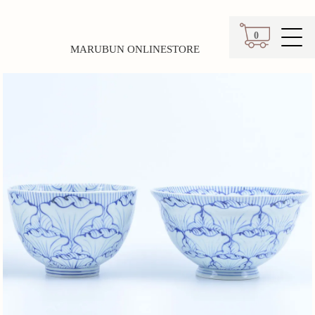
0
MARUBUN ONLINESTORE
カート