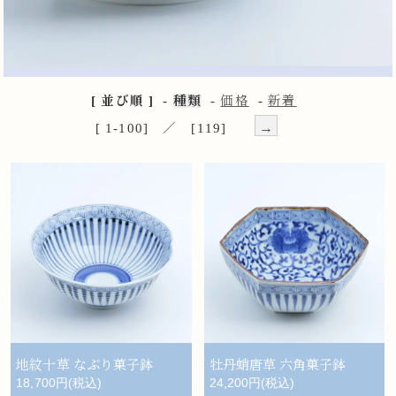
[ 並び順 ]
-
種類
-
価格
-
新着
→
[ 1-100] ／ [119]
地紋十草 なぶり菓子鉢
牡丹蛸唐草 六角菓子鉢
18,700円(税込)
24,200円(税込)