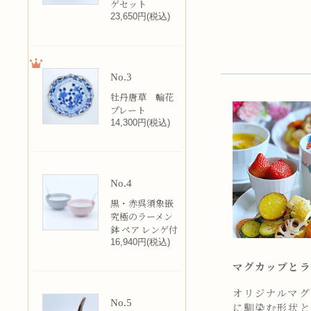
ゲセット
23,650円(税込)
No.3
牡丹唐草 輪花
プレート
14,300円(税込)
No.4
黒・赤呉須象嵌
究極のラーメン
鉢 ペア レンゲ付
16,940円(税込)
マグカップとラ
オリジナルマグカ
No.5
に馴染む形状と