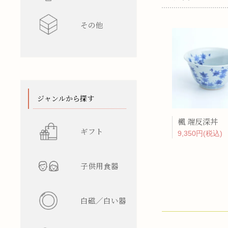
その他
水差し
レンゲ
カップ型
ワインク
箸/カトラ
花瓶
陶箱
スタンド
てぬぐい
ジャンルから探す
楓 端反深丼
ギフト
9,350円(税込)
子供用食器
白磁／白い器