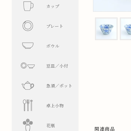
カップ
フリーカ
プレート
マグカッ
丸型
ボウル
湯呑み
四角型
飯碗
豆皿／小付
そば猪口
楕円型
ボウル
皿型
急須／ポット
盃／ぐい
変形型
麺鉢／丼
鉢型
急須
卓上小物
焼酎グラ
蓋物
ティーポ
醤油差し
花瓶
ビアグラ
徳利
箸置
一輪挿し
関連商品