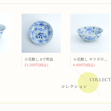
ーラー
リー
小花散し 8寸兜皿
小花散し サラダボール
13,200円(税込)
6,600円(税込)