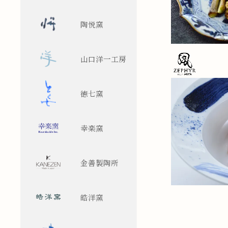
陶悦窯
山口洋一工房
徳七窯
幸楽窯
金善製陶所
皓洋窯