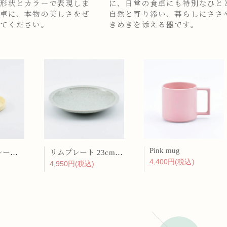
形状とカラーで表現しま
に、日常の食卓にも特別なひと
卓に、本物の美しさをぜ
自然と寄り添い、暮らしにささ
てください。
きめきを添える器です。
Pink mug
バーチカルプレート 15cm 化粧土
リムプレート 23cm 呉須散
4,400円(税込)
4,950円(税込)