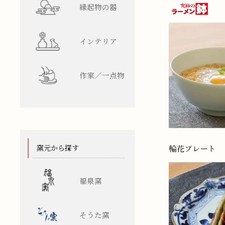
縁起物の器
インテリア
作家／一点物
窯元から探す
福泉窯
そうた窯