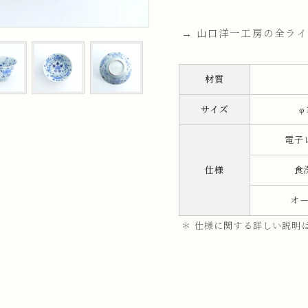
ップ
→ 山口洋一工房の全ラ
プ
材質
サイズ
φ
電子
仕様
食
オ
呑み
鉢
＊ 仕様に関する詳しい説明
ス
ット
ス