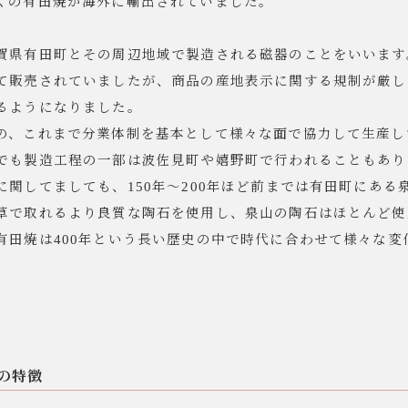
くの有田焼が海外に輸出されていました。
ーラー
賀県有田町とその周辺地域で製造される磁器のことをいいます
て販売されていましたが、商品の産地表示に関する規制が厳し
リー
るようになりました。
の、これまで分業体制を基本として様々な面で協力して生産し
でも製造工程の一部は波佐見町や嬉野町で行われることもあり
に関してましても、150年～200年ほど前までは有田町にあ
草で取れるより良質な陶石を使用し、泉山の陶石はほとんど使
有田焼は400年という長い歴史の中で時代に合わせて様々な変
の特徴