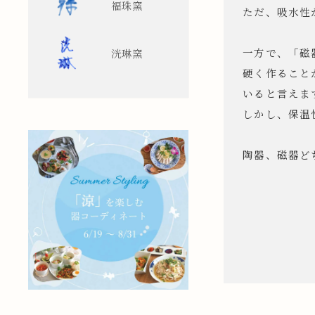
福珠窯
ただ、吸水性
一方で、「磁
洸琳窯
硬く作ること
いると言えま
しかし、保温
陶器、磁器ど