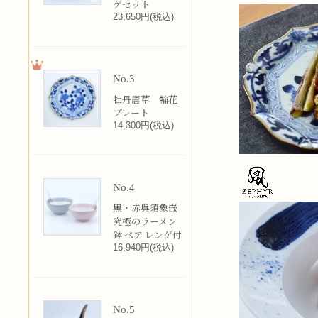
ゲセット
23,650円(税込)
No.3
牡丹唐草 輪花
プレート
14,300円(税込)
No.4
黒・赤呉須象嵌
究極のラーメン
鉢 ペア レンゲ付
16,940円(税込)
No.5