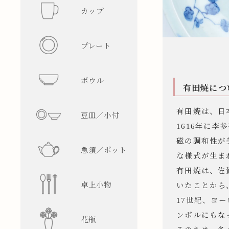
カップ
フリーカ
プレート
マグカッ
丸型
ボウル
湯呑み
四角型
飯碗
有田焼につ
有田焼は、日
豆皿／小付
そば猪口
楕円型
ボウル
皿型
1616年に
磁の調和性が
急須／ポット
盃／ぐい
変形型
麺鉢／丼
鉢型
急須
な様式が生ま
有田焼は、佐
卓上小物
焼酎グラ
蓋物
ティーポ
醤油差し
いたことから
17世紀、ヨ
ンボルにもな
花瓶
ビアグラ
徳利
箸置
一輪挿し