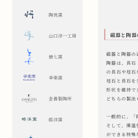
陶悦窯
磁器と陶器
山口洋一工房
磁器と陶器の
徳七窯
陶器は、長石
の長石や珪石
幸楽窯
珪石と長石を
形状を維持で
金善製陶所
どちらの製法
一般的に、「
皓洋窯
そして、保温
ができる特殊