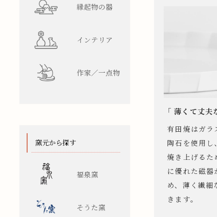
縁起物の器
インテリア
作家／一点物
「 薄くて丈夫
有田焼はガラ
窯元から探す
陶石を使用し、
焼き上げるた
に優れた磁器
福泉窯
め、薄く繊細
きます。
そうた窯