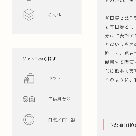
そのため、多
その他
水差し
レンゲ
カップ型
ワインク
有田焼とは佐
も有田焼とし
箸/カトラ
花瓶
陶箱
分けて表記す
とはいうもの
難しく、現在
スタンド
てぬぐい
ジャンルから探す
使用する陶石
在は熊本の天
ギフト
このように、
子供用食器
白磁／白い器
主な有田焼