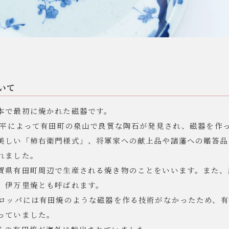
ップ
プ
いて
本で最初に焼かれた磁器です。
李参平によって有田町の泉山で良質な陶石が発見され、磁器を作
美しい「柿右衛門様式」、将軍家への献上品や諸藩への贈答品
呑み
鉢
れました。
賀県有田町周辺で生産される焼き物のことをいいます。また、
ス
ット
、伊万里焼とも呼ばれます。
ーロッパには有田焼のような磁器を作る技術がなかったため、
っていました。
ス