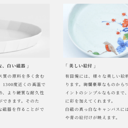
な、白い磁器 」
「 美しい絵付 」
ス質の原料を多く含む
有田焼には、様々な美しい絵
1300度近くの高温で
ります。絢爛豪華なものから
め、より硬質な耐久性
イントのシンプルなものまで
ができます。そのた
に彩を加えてくれます。
な磁器を作ることがで
白磁の真っ白なキャンバスに
や青の絵付けが映えます。