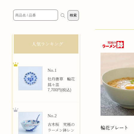
人気ランキング
No.1
牡丹唐草 輪花
銘々皿
7,700円(税込)
No.2
古木桜 究極の
ラーメン鉢レン