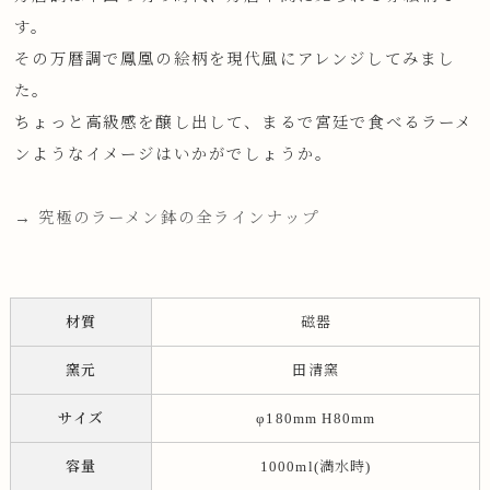
す。
その万暦調で鳳凰の絵柄を現代風にアレンジしてみまし
た。
ちょっと高級感を醸し出して、まるで宮廷で食べるラーメ
ンようなイメージはいかがでしょうか。
→ 究極のラーメン鉢の全ラインナップ
材質
磁器
窯元
田清窯
サイズ
φ180mm H80mm
容量
1000ml(満水時)