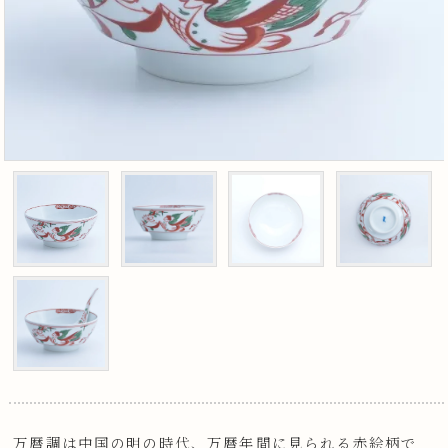
万暦調は中国の明の時代、万暦年間に見られる赤絵柄で