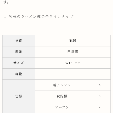
す。
→ 究極のラーメン鉢の全ラインナップ
材質
磁器
窯元
田清窯
サイズ
W160mm
容量
電子レンジ
○
仕様
食洗機
○
オーブン
×