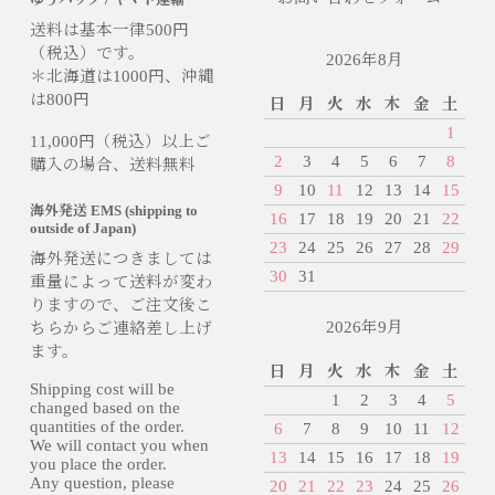
送料は基本一律500円
（税込）です。
2026年8月
＊北海道は1000円、沖縄
は800円
日
月
火
水
木
金
土
1
11,000円（税込）以上ご
2
3
4
5
6
7
8
購入の場合、送料無料
9
10
11
12
13
14
15
海外発送 EMS (shipping to
16
17
18
19
20
21
22
outside of Japan)
23
24
25
26
27
28
29
海外発送につきましては
30
31
重量によって送料が変わ
りますので、ご注文後こ
2026年9月
ちらからご連絡差し上げ
ます。
日
月
火
水
木
金
土
Shipping cost will be
1
2
3
4
5
changed based on the
quantities of the order.
6
7
8
9
10
11
12
We will contact you when
13
14
15
16
17
18
19
you place the order.
Any question, please
20
21
22
23
24
25
26