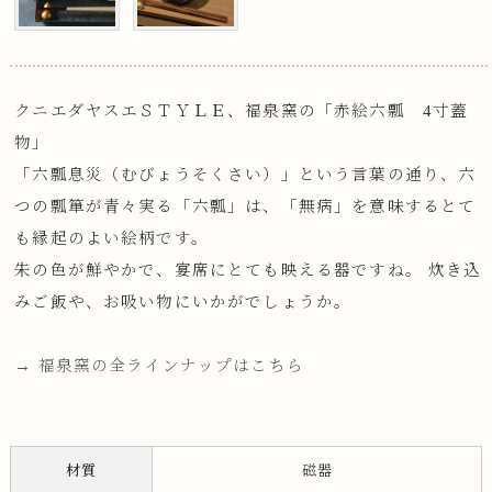
クニエダヤスエＳＴＹＬＥ、福泉窯の「赤絵六瓢 4寸蓋
物」
「六瓢息災（むびょうそくさい）」という言葉の通り、六
つの瓢箪が青々実る「六瓢」は、「無病」を意味するとて
も縁起のよい絵柄です。
朱の色が鮮やかで、宴席にとても映える器ですね。 炊き込
みご飯や、お吸い物にいかがでしょうか。
→ 福泉窯の全ラインナップはこちら
材質
磁器