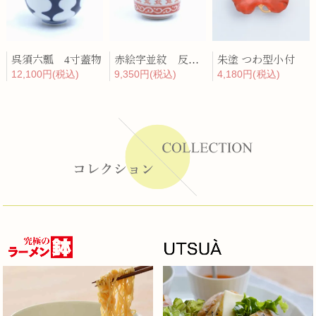
呉須六瓢 4寸蓋物
赤絵字並紋 反蓋物
朱塗 つわ型小付
12,100円(税込)
9,350円(税込)
4,180円(税込)