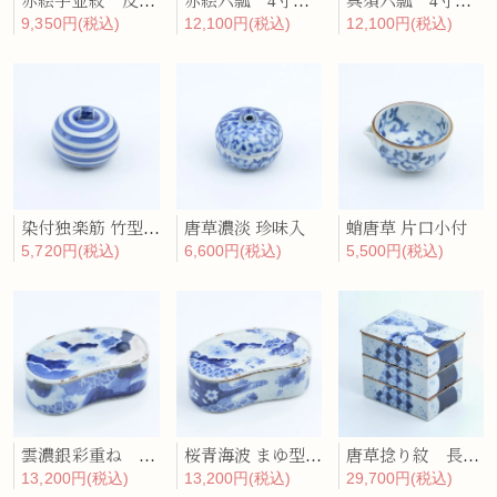
赤絵字並紋 反蓋物
赤絵六瓢 4寸蓋物
呉須六瓢 4寸蓋物
9,350円(税込)
12,100円(税込)
12,100円(税込)
染付独楽筋 竹型蓋付珍味
唐草濃淡 珍味入
蛸唐草 片口小付
5,720円(税込)
6,600円(税込)
5,500円(税込)
雲濃銀彩重ね まゆ型陶箱
桜青海波 まゆ型陶箱
唐草捻り紋 長角三段重
13,200円(税込)
13,200円(税込)
29,700円(税込)