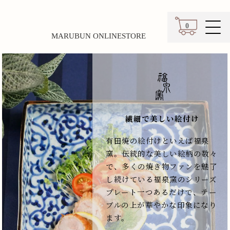
0
MARUBUN ONLINESTORE
カート
繊細で美しい絵付け
有田焼の絵付けといえば福泉
窯。伝統的な美しい絵柄の数々
で、多くの焼き物ファンを魅了
し続けている福泉窯のシリーズ
プレート一つあるだけで、テー
ブルの上が華やかな印象になり
ます。