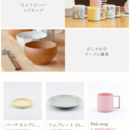
"ちょうどいい"
マグカップ
おしゃれな
テーブル雑貨
Pink mug
バーチカルプレート 15cm 化粧土
リムプレート 23cm 呉須散
4,400円(税込)