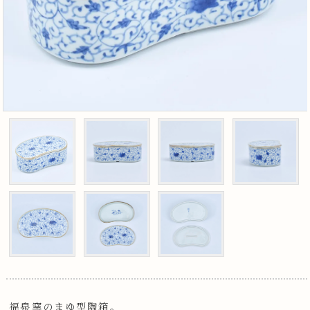
福泉窯のまゆ型陶箱。