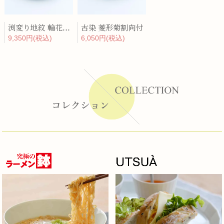
渕変り地紋 輪花5寸皿
古染 菱形菊割向付
9,350円(税込)
6,050円(税込)