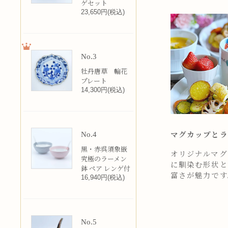
ゲセット
23,650円(税込)
No.3
牡丹唐草 輪花
プレート
14,300円(税込)
No.4
マグカップとラ
黒・赤呉須象嵌
オリジナルマグカ
究極のラーメン
に馴染む形状と
鉢 ペア レンゲ付
富さが魅力です
16,940円(税込)
No.5