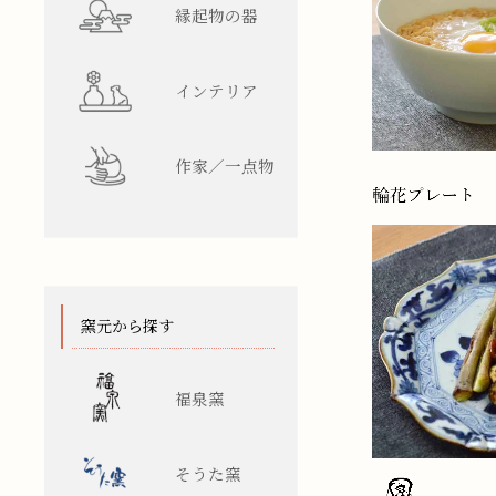
縁起物の器
インテリア
作家／一点物
窯元から探す
福泉窯
そうた窯