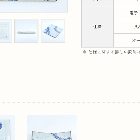
ップ
電子
仕様
食
プ
オ
＊ 仕様に関する詳しい説明
呑み
鉢
ス
ット
ス