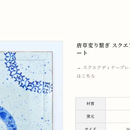
唐草変り繋ぎ スクエ
ート
→ スクエアディナープ
はこちら
材質
窯元
サイズ
W