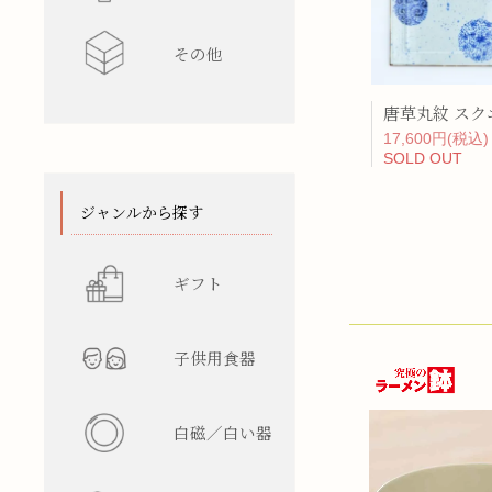
その他
水差し
レンゲ
カップ型
ワインク
箸/カトラ
花瓶
陶箱
17,600円(税込)
SOLD OUT
スタンド
てぬぐい
ジャンルから探す
ギフト
子供用食器
白磁／白い器