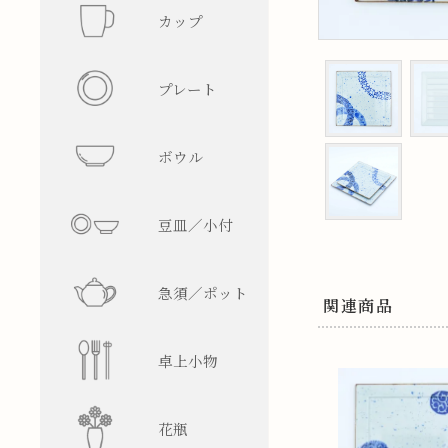
カップ
フリーカ
プレート
マグカッ
丸型
ボウル
湯呑み
四角型
飯碗
豆皿／小付
そば猪口
楕円型
ボウル
皿型
急須／ポット
盃／ぐい
変形型
麺鉢／丼
鉢型
急須
関連商品
卓上小物
焼酎グラ
蓋物
ティーポ
醤油差し
花瓶
ビアグラ
徳利
箸置
一輪挿し