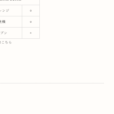
レンジ
○
洗機
○
ーブン
×
はこちら