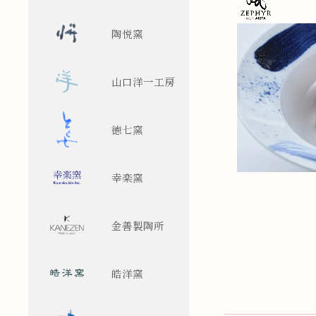
陶悦窯
山口洋一工房
徳七窯
幸楽窯
金善製陶所
皓洋窯