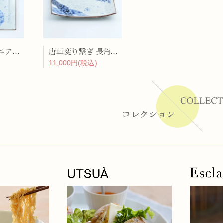
ーラー
唐草丸紋 スクエア・ディナープレート
唐草変り繋ぎ 長角8寸皿
リー
11,000円(税込)