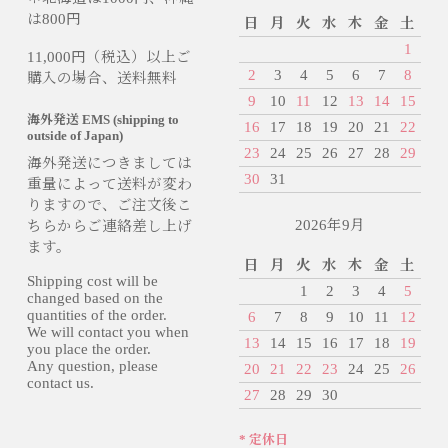
は800円
日
月
火
水
木
金
土
1
11,000円（税込）以上ご
2
3
4
5
6
7
8
購入の場合、送料無料
9
10
11
12
13
14
15
海外発送 EMS (shipping to
16
17
18
19
20
21
22
outside of Japan)
23
24
25
26
27
28
29
海外発送につきましては
30
31
重量によって送料が変わ
りますので、ご注文後こ
2026年9月
ちらからご連絡差し上げ
ます。
日
月
火
水
木
金
土
Shipping cost will be
1
2
3
4
5
changed based on the
quantities of the order.
6
7
8
9
10
11
12
We will contact you when
13
14
15
16
17
18
19
you place the order.
Any question, please
20
21
22
23
24
25
26
contact us.
27
28
29
30
* 定休日