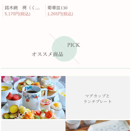
銘木碗 栲（くるみ）
菊華皿130
5,170円(税込)
1,265円(税込)
マグカップと
ランチプレート