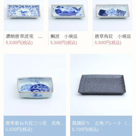
濃蛸唐草波兎 小焼皿
鯛波 小焼皿
唐草角紋 小焼皿
5,500円(税込)
5,500円(税込)
5,500円(税込)
唐草重ね丸紋三つ足 長角取皿
黒錆絞り 正角プレート（大）
5,500円(税込)
5,720円(税込)