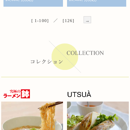
→
[ 1-100] ／ [126]