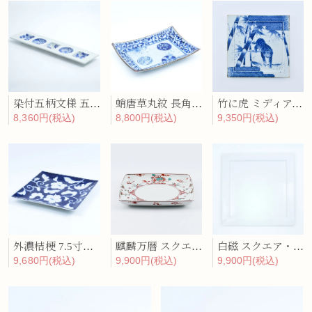
染付五柄文様 五品盛
蛸唐草丸紋 長角盛皿
竹に虎 ミディアム・プレート
8,360円(税込)
8,800円(税込)
9,350円(税込)
外濃桔梗 7.5寸正角皿
麒麟万暦 スクエア皿(大)
白磁 スクエア・ディナープレート
9,680円(税込)
9,900円(税込)
9,900円(税込)