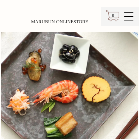
0
MARUBUN ONLINESTORE
カート