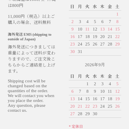
は800円
日
月
火
水
木
金
土
1
11,000円（税込）以上ご
2
3
4
5
6
7
8
購入の場合、送料無料
9
10
11
12
13
14
15
海外発送 EMS (shipping to
16
17
18
19
20
21
22
outside of Japan)
23
24
25
26
27
28
29
海外発送につきましては
30
31
重量によって送料が変わ
りますので、ご注文後こ
2026年9月
ちらからご連絡差し上げ
ます。
日
月
火
水
木
金
土
Shipping cost will be
1
2
3
4
5
changed based on the
quantities of the order.
6
7
8
9
10
11
12
We will contact you when
13
14
15
16
17
18
19
you place the order.
Any question, please
20
21
22
23
24
25
26
contact us.
27
28
29
30
* 定休日