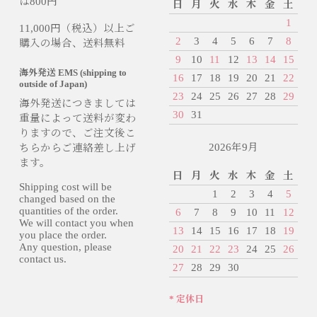
は800円
日
月
火
水
木
金
土
1
11,000円（税込）以上ご
2
3
4
5
6
7
8
購入の場合、送料無料
9
10
11
12
13
14
15
海外発送 EMS (shipping to
16
17
18
19
20
21
22
outside of Japan)
23
24
25
26
27
28
29
海外発送につきましては
30
31
重量によって送料が変わ
りますので、ご注文後こ
2026年9月
ちらからご連絡差し上げ
ます。
日
月
火
水
木
金
土
Shipping cost will be
1
2
3
4
5
changed based on the
quantities of the order.
6
7
8
9
10
11
12
We will contact you when
13
14
15
16
17
18
19
you place the order.
Any question, please
20
21
22
23
24
25
26
contact us.
27
28
29
30
* 定休日