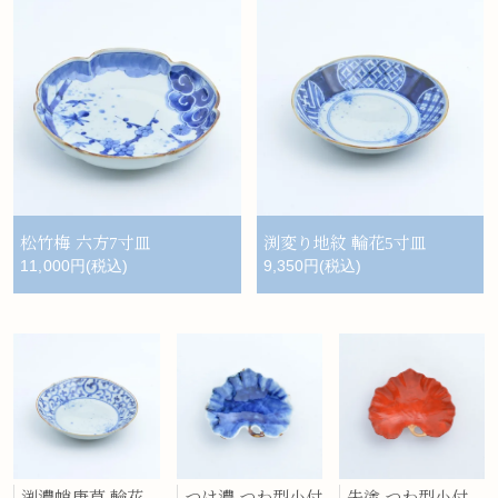
松竹梅 六方7寸皿
渕変り地紋 輪花5寸皿
11,000円(税込)
9,350円(税込)