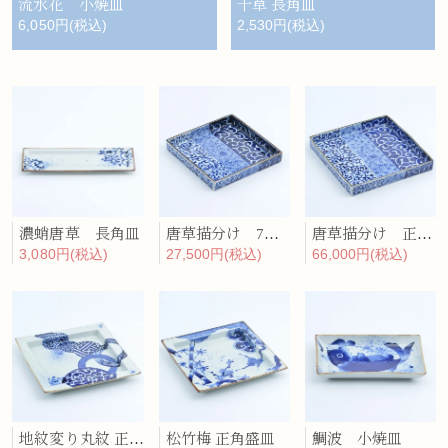
流水花 小焼皿
十草 長角皿
6,050円(税込)
2,530円(税込)
濃蛸唐草 長角皿
唐草描分け 7寸正角皿
唐草描分け 正角盛皿
3,080円(税込)
27,500円(税込)
66,000円(税込)
地紋変り丸紋 正角盛皿
松竹梅 正角盛皿
鯛波 小焼皿