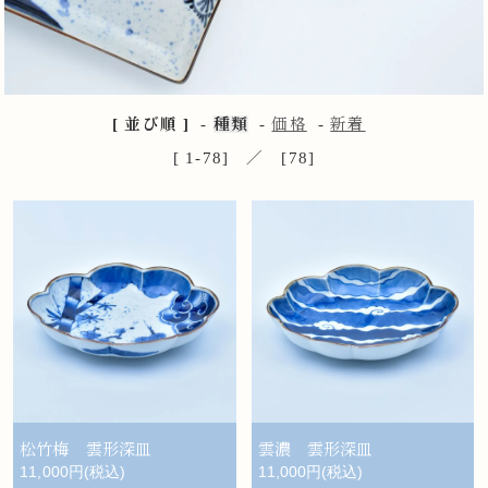
[ 並び順 ]
-
種類
-
価格
-
新着
[ 1-78] ／ [78]
松竹梅 雲形深皿
雲濃 雲形深皿
11,000円(税込)
11,000円(税込)