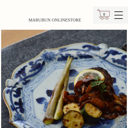
0
MARUBUN ONLINESTORE
カート