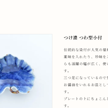
つけ濃 つわ型小付
伝統的な染付が人気の福
薬味を入れたり、珍味を
らも活躍の幅が広く、使
す。
三つ足になっているので
お醤油をいれるお皿とし
す。
プレートの上にちょこん
す。