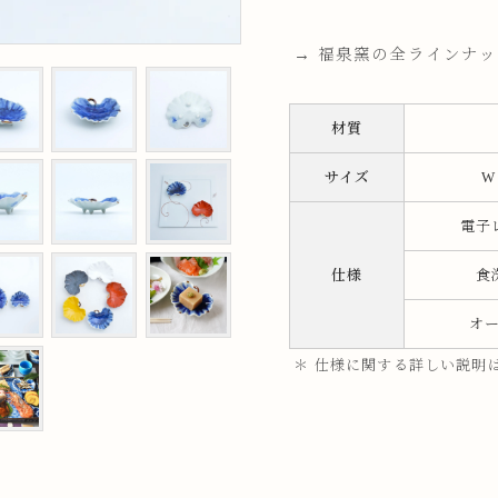
ップ
→ 福泉窯の全ラインナ
プ
材質
サイズ
W
電子
仕様
食
オ
呑み
鉢
＊ 仕様に関する詳しい説明
ス
ット
ス