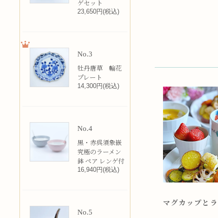
ゲセット
23,650円(税込)
No.3
牡丹唐草 輪花
プレート
14,300円(税込)
No.4
黒・赤呉須象嵌
究極のラーメン
鉢 ペア レンゲ付
16,940円(税込)
マグカップとラ
No.5