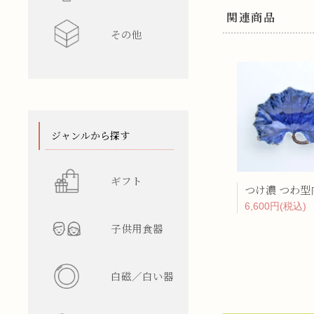
関連商品
その他
水差し
レンゲ
カップ型
ワインク
箸/カトラ
花瓶
陶箱
スタンド
てぬぐい
ジャンルから探す
ギフト
つけ濃 つわ型
6,600円(税込)
子供用食器
白磁／白い器