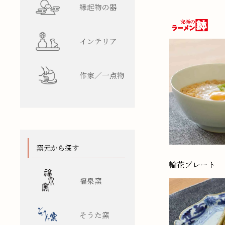
縁起物の器
インテリア
作家／一点物
窯元から探す
福泉窯
そうた窯