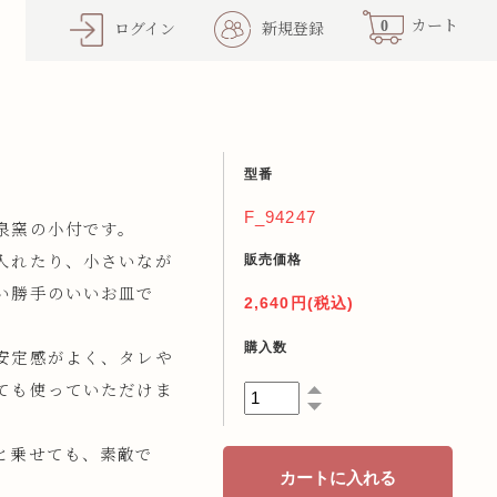
0
カート
ログイン
新規登録
型番
F_94247
泉窯の小付です。
販売価格
入れたり、小さいなが
い勝手のいいお皿で
2,640円(税込)
購入数
安定感がよく、タレや
ても使っていただけま
と乗せても、素敵で