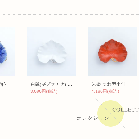
ーラー
リー
向付
白磁(茎プラチナ) つわ型小付
朱塗 つわ型小付
3,080円(税込)
4,180円(税込)