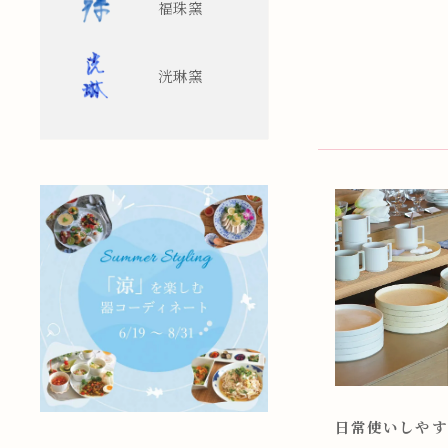
福珠窯
洸琳窯
日常使いしやす