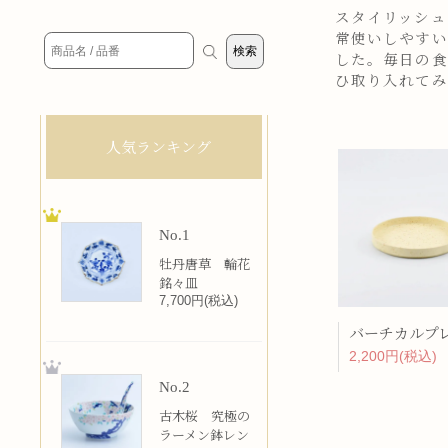
スタイリッシュ
常使いしやすい
した。毎日の食
ひ取り入れてみ
人気ランキング
No.1
牡丹唐草 輪花
銘々皿
7,700円(税込)
2,200円(税込)
No.2
古木桜 究極の
ラーメン鉢レン