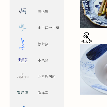
陶悦窯
山口洋一工房
徳七窯
幸楽窯
金善製陶所
皓洋窯