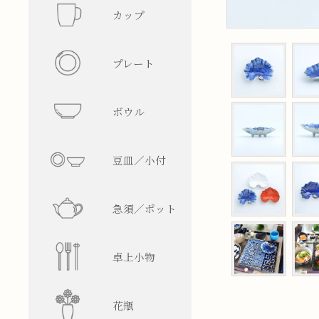
カップ
フリーカ
プレート
マグカッ
丸型
ボウル
湯呑み
四角型
飯碗
豆皿／小付
そば猪口
楕円型
ボウル
皿型
急須／ポット
盃／ぐい
変形型
麺鉢／丼
鉢型
急須
卓上小物
焼酎グラ
蓋物
ティーポ
醤油差し
花瓶
ビアグラ
徳利
箸置
一輪挿し