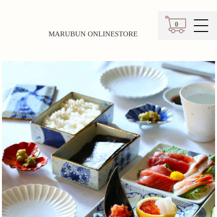
0
MARUBUN ONLINESTORE
カート