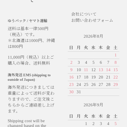
て
会社について
お問い合わせフォーム
ゆうパック / ヤマト運輸
送料は基本一律500円
（税込）です。
2026年8月
＊北海道は1000円、沖縄
は800円
日
月
火
水
木
金
土
1
11,000円（税込）以上ご
2
3
4
5
6
7
8
購入の場合、送料無料
9
10
11
12
13
14
15
海外発送 EMS (shipping to
16
17
18
19
20
21
22
outside of Japan)
23
24
25
26
27
28
29
海外発送につきましては
30
31
重量によって送料が変わ
りますので、ご注文後こ
2026年9月
ちらからご連絡差し上げ
ます。
日
月
火
水
木
金
土
Shipping cost will be
1
2
3
4
5
changed based on the