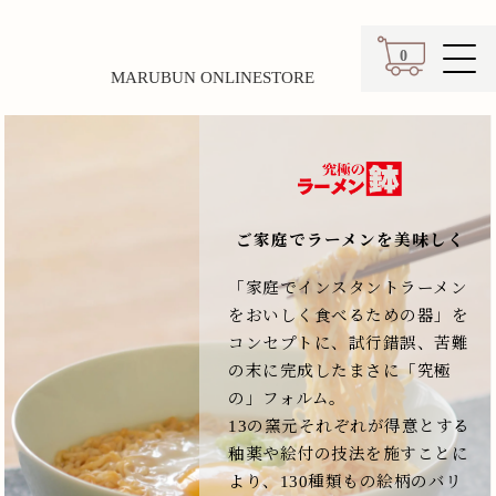
0
MARUBUN ONLINESTORE
カート
ご家庭でラーメンを美味しく
「家庭でインスタントラーメン
をおいしく食べるための器」を
コンセプトに、試行錯誤、苦難
の末に完成したまさに「究極
の」フォルム。
13の窯元それぞれが得意とする
釉薬や絵付の技法を施すことに
より、130種類もの絵柄のバリ