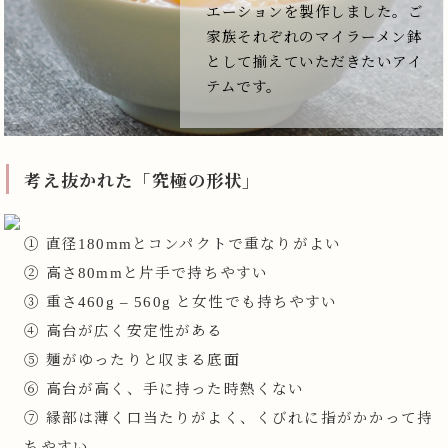
エーションを製作しました。ご
家族それぞれのマイラーメン鉢
として揃えていただきたいアイ
テムです。
考え抜かれた「究極の形状」
① 直径180mmとコンパクトで重なりがよい
② 高さ80mmと片手で持ちやすい
③ 重さ460g – 560g と女性でも持ちやすい
④ 高台が広く安定性がある
⑤ 麺がゆったりと収まる底面
⑥ 高台が高く、手に持った時熱くない
⑦ 縁部は薄く口当たりがよく、くびれに指がかかって持
ちやすい