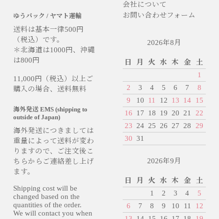
会社について
お問い合わせフォーム
ゆうパック / ヤマト運輸
送料は基本一律500円
（税込）です。
2026年8月
＊北海道は1000円、沖縄
は800円
日
月
火
水
木
金
土
1
11,000円（税込）以上ご
2
3
4
5
6
7
8
購入の場合、送料無料
9
10
11
12
13
14
15
海外発送 EMS (shipping to
16
17
18
19
20
21
22
outside of Japan)
23
24
25
26
27
28
29
海外発送につきましては
30
31
重量によって送料が変わ
りますので、ご注文後こ
2026年9月
ちらからご連絡差し上げ
ます。
日
月
火
水
木
金
土
Shipping cost will be
1
2
3
4
5
changed based on the
quantities of the order.
6
7
8
9
10
11
12
We will contact you when
13
14
15
16
17
18
19