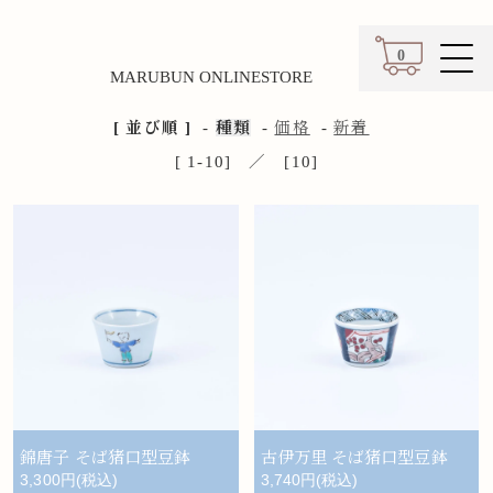
0
MARUBUN ONLINESTORE
カート
[ 並び順 ]
-
種類
-
価格
-
新着
[ 1-10] ／ [10]
錦唐子 そば猪口型豆鉢
古伊万里 そば猪口型豆鉢
3,300円(税込)
3,740円(税込)