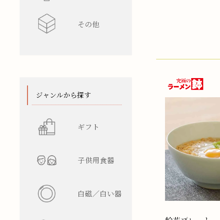
その他
水差し
レンゲ
カップ型
ワインク
箸/カトラ
花瓶
陶箱
スタンド
てぬぐい
ジャンルから探す
ギフト
子供用食器
白磁／白い器