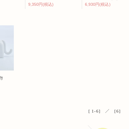
9,350円(税込)
6,930円(税込)
ップ
プ
物
呑み
鉢
ス
ット
[ 1-6] ／ [6]
ス