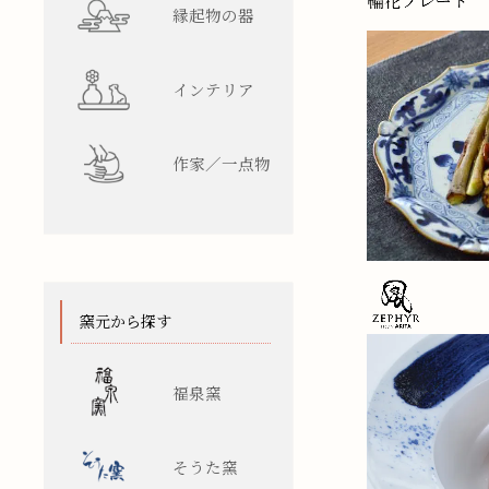
縁起物の器
インテリア
作家／一点物
窯元から探す
福泉窯
そうた窯