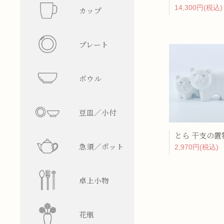
14,300円(税込)
カップ
フリーカ
プレート
マグカッ
丸型
ボウル
湯呑み
四角型
飯碗
豆皿／小付
そば猪口
楕円型
ボウル
皿型
とら 干支の置
急須／ポット
盃／ぐい
変形型
麺鉢／丼
鉢型
急須
2,970円(税込)
卓上小物
焼酎グラ
蓋物
ティーポ
醤油差し
花瓶
ビアグラ
徳利
箸置
一輪挿し