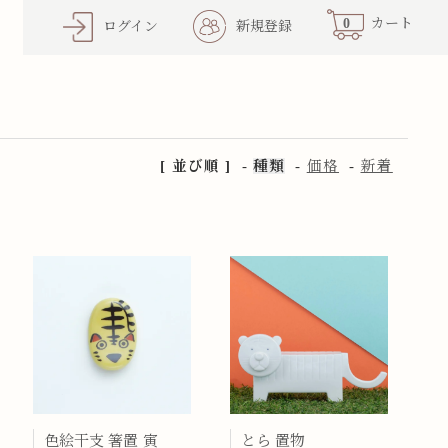
0
カート
ログイン
新規登録
[ 並び順 ]
-
種類
-
価格
-
新着
色絵干支 箸置 寅
とら 置物