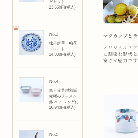
ゲセット
23,650円(税込)
No.3
マグカップとラ
牡丹唐草 輪花
オリジナルマグカ
プレート
に馴染む形状と
14,300円(税込)
富さが魅力です
No.4
黒・赤呉須象嵌
究極のラーメン
鉢 ペア レンゲ付
16,940円(税込)
No.5