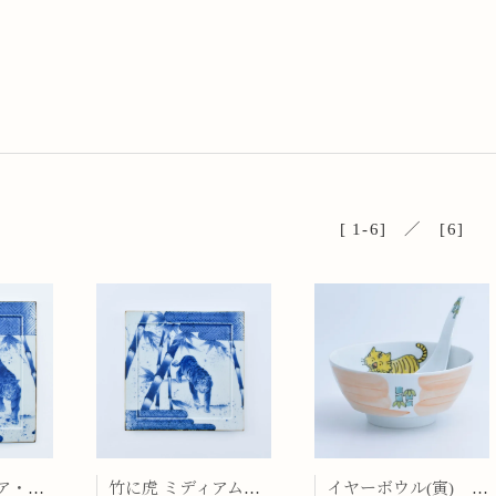
[ 1-6] ／ [6]
竹に虎 スクエア・ディナープレート
竹に虎 ミディアム・プレート
イヤーボウル(寅) 究極のラーメン鉢レンゲセット