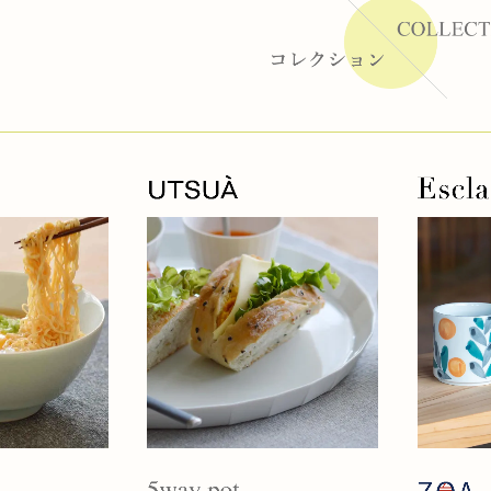
ーラー
リー