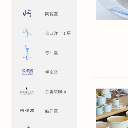
陶悦窯
山口洋一工房
徳七窯
幸楽窯
金善製陶所
皓洋窯