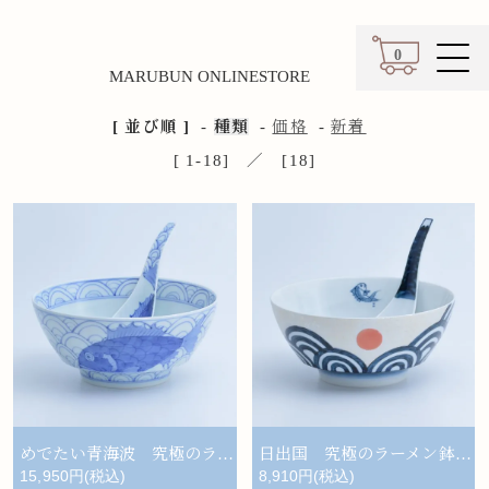
0
MARUBUN ONLINESTORE
カート
[ 並び順 ]
-
種類
-
価格
-
新着
[ 1-18] ／ [18]
めでたい青海波 究極のラーメン鉢レンゲセット
日出国 究極のラーメン鉢レンゲセット
15,950円(税込)
8,910円(税込)