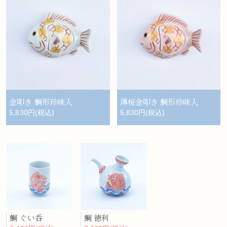
金叩き 鯛形珍味入
薄桜金叩き 鯛形珍味入
5,830円(税込)
5,830円(税込)
鯛 ぐい呑
鯛 徳利