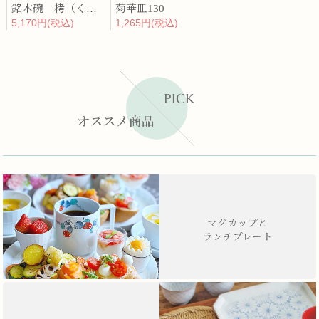
銘木碗 栲（くるみ）
菊華皿130
5,170円(税込)
1,265円(税込)
マグカップと
ランチプレート