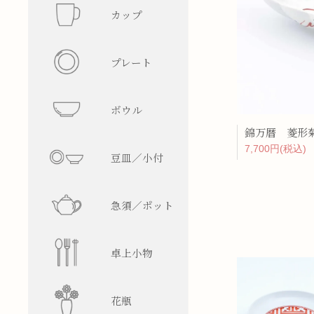
カップ
フリーカ
プレート
マグカッ
丸型
ボウル
湯呑み
四角型
飯碗
錦万暦 菱形
7,700円(税込)
豆皿／小付
そば猪口
楕円型
ボウル
皿型
急須／ポット
盃／ぐい
変形型
麺鉢／丼
鉢型
急須
卓上小物
焼酎グラ
蓋物
ティーポ
醤油差し
花瓶
ビアグラ
徳利
箸置
一輪挿し