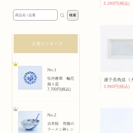
5,280円(税込)
人気ランキング
No.1
牡丹唐草 輪花
連子長角皿（
銘々皿
3,960円(税込)
7,700円(税込)
No.2
古木桜 究極の
ラーメン鉢レン