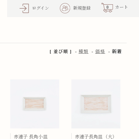
0
カート
ログイン
新規登録
[ 並び順 ]
-
種類
-
価格
-
新着
赤連子 長角小皿
赤連子長角皿（大）