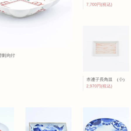
7,700円(税込)
ップ
プ
菊割向付
赤連子長角皿 (小)
呑み
鉢
2,970円(税込)
ス
ット
ス