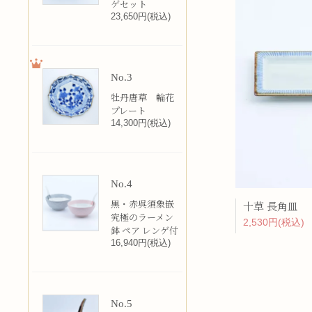
ゲセット
23,650円(税込)
No.3
牡丹唐草 輪花
プレート
14,300円(税込)
No.4
黒・赤呉須象嵌
十草 長角皿
究極のラーメン
2,530円(税込)
鉢 ペア レンゲ付
16,940円(税込)
No.5