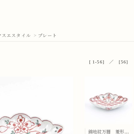
ヤスエスタイル
>
プレート
[ 1-56] ／ [56]
錦地紋万暦 菱形菊割向付