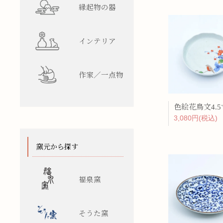
縁起物の器
インテリア
作家／一点物
色絵花鳥文4.
3,080円(税込)
窯元から探す
福泉窯
そうた窯