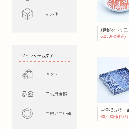
その他
水差し
レンゲ
カップ型
ワインク
錦地紋4.5寸皿
箸/カトラ
花瓶
陶箱
5,280円(税込)
スタンド
てぬぐい
ジャンルから探す
ギフト
子供用食器
白磁／白い器
66,000円(税込)