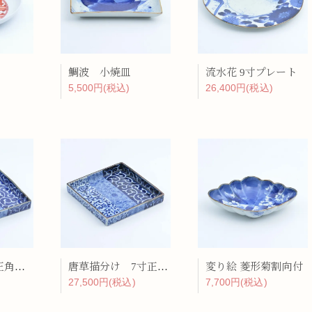
ーラー
鯛波 小焼皿
流水花 9寸プレート
リー
5,500円(税込)
26,400円(税込)
唐草描分け 正角盛皿
唐草描分け 7寸正角皿
変り絵 菱形菊割向付
27,500円(税込)
7,700円(税込)