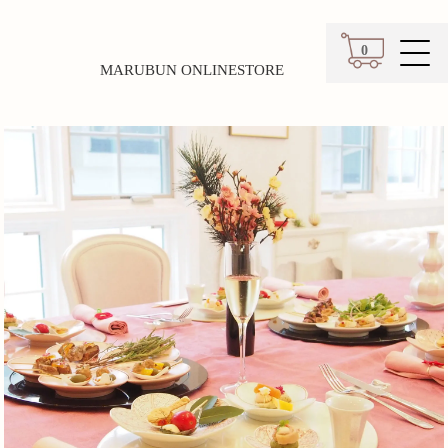
0
MARUBUN ONLINESTORE
カート