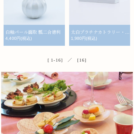
白釉パール面取 瓢二合徳利
太白プラチナカトラリー・レスト
4,400円(税込)
1,980円(税込)
[ 1-16] ／ [16]