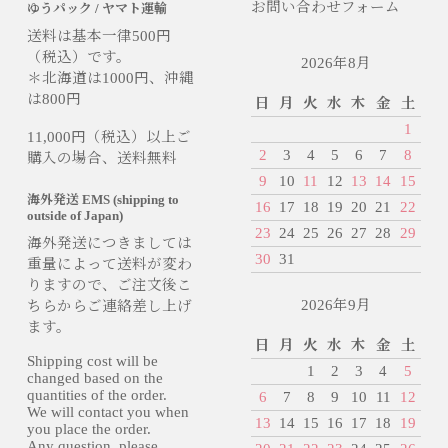
お問い合わせフォーム
ゆうパック / ヤマト運輸
送料は基本一律500円
（税込）です。
2026年8月
＊北海道は1000円、沖縄
は800円
日
月
火
水
木
金
土
1
11,000円（税込）以上ご
2
3
4
5
6
7
8
購入の場合、送料無料
9
10
11
12
13
14
15
海外発送 EMS (shipping to
16
17
18
19
20
21
22
outside of Japan)
23
24
25
26
27
28
29
海外発送につきましては
30
31
重量によって送料が変わ
りますので、ご注文後こ
2026年9月
ちらからご連絡差し上げ
ます。
日
月
火
水
木
金
土
Shipping cost will be
1
2
3
4
5
changed based on the
quantities of the order.
6
7
8
9
10
11
12
We will contact you when
13
14
15
16
17
18
19
you place the order.
Any question, please