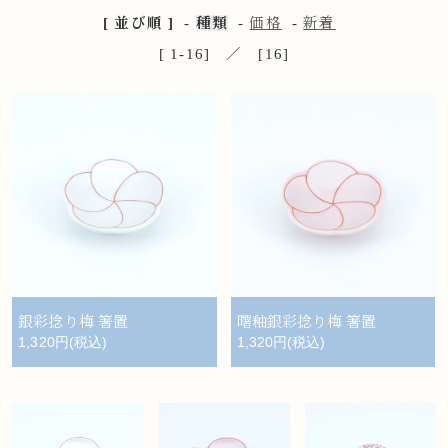
[ 並び順 ]
-
種類
-
価格
-
新着
[ 1-16] ／ [16]
銀彩捻り梅 箸置
曙釉銀彩捻り梅 箸置
1,320円(税込)
1,320円(税込)