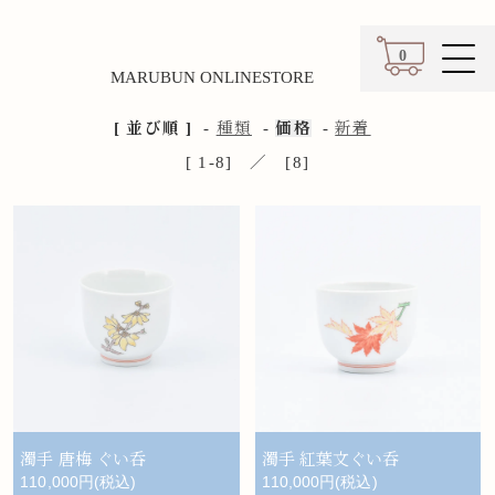
0
MARUBUN ONLINESTORE
カート
[ 並び順 ]
-
種類
-
価格
-
新着
[ 1-8] ／ [8]
濁手 唐梅 ぐい呑
濁手 紅葉文ぐい呑
110,000円(税込)
110,000円(税込)