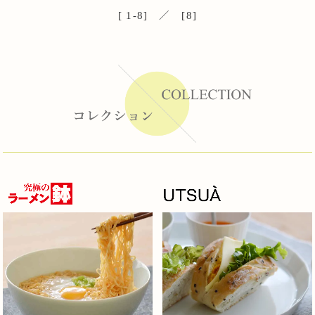
[ 1-8] ／ [8]