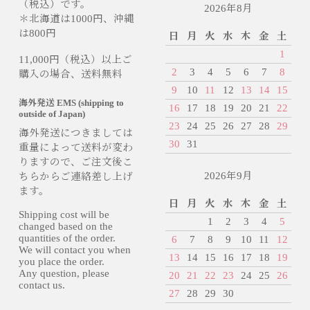
（税込）です。
2026年8月
＊北海道は1000円、沖縄
は800円
日
月
火
水
木
金
土
1
11,000円（税込）以上ご
2
3
4
5
6
7
8
購入の場合、送料無料
9
10
11
12
13
14
15
海外発送 EMS (shipping to
16
17
18
19
20
21
22
outside of Japan)
23
24
25
26
27
28
29
海外発送につきましては
30
31
重量によって送料が変わ
りますので、ご注文後こ
2026年9月
ちらからご連絡差し上げ
ます。
日
月
火
水
木
金
土
Shipping cost will be
1
2
3
4
5
changed based on the
quantities of the order.
6
7
8
9
10
11
12
We will contact you when
13
14
15
16
17
18
19
you place the order.
Any question, please
20
21
22
23
24
25
26
contact us.
27
28
29
30