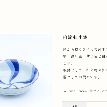
内流水 小鉢
底から捻りをつけて流水
柄、濃い色、薄い色と白
しい。
取鉢として、和え物や御
器としてお奨めです。
→ Just Priceの全ラ
材質