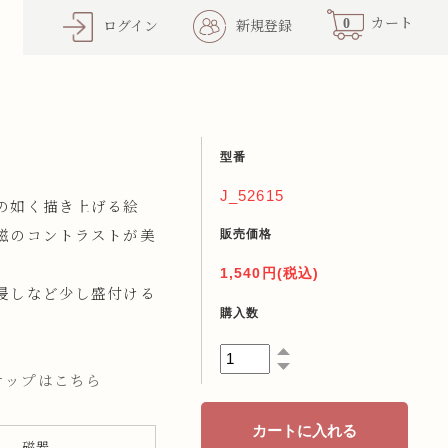
0
カート
ログイン
新規登録
型番
J_52615
の如く描き上げる絵
販売価格
磁のコントラストが美
1,540円(税込)
浸しなど少し盛付ける
購入数
インナップはこちら
磁器