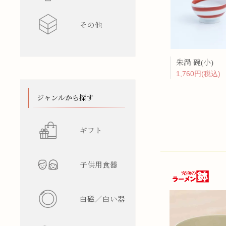
その他
水差し
レンゲ
カップ型
ワインク
箸/カトラ
花瓶
陶箱
朱渦 碗(小)
1,760円(税込)
スタンド
てぬぐい
ジャンルから探す
ギフト
子供用食器
白磁／白い器