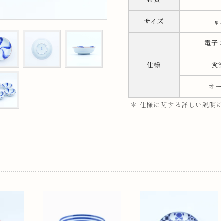
ップ
サイズ
φ
電子
プ
仕様
食
オ
＊ 仕様に関する詳しい説明
呑み
鉢
ス
ット
ス