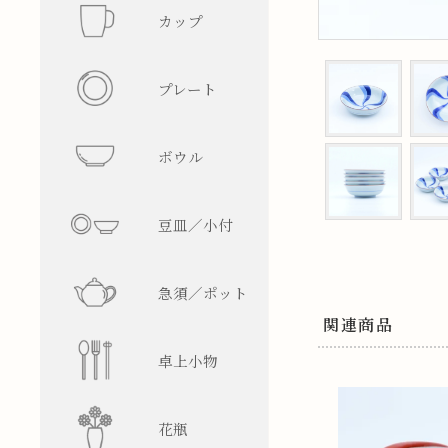
カップ
フリーカ
プレート
マグカッ
丸型
ボウル
湯呑み
四角型
飯碗
豆皿／小付
そば猪口
楕円型
ボウル
皿型
急須／ポット
盃／ぐい
変形型
麺鉢／丼
鉢型
急須
関連商品
卓上小物
焼酎グラ
蓋物
ティーポ
醤油差し
花瓶
ビアグラ
徳利
箸置
一輪挿し