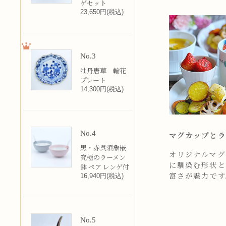
ゲセット
23,650円(税込)
No.3
牡丹唐草 輪花
プレート
14,300円(税込)
No.4
マグカップとラ
黒・赤呉須象嵌
オリジナルマグカ
究極のラーメン
に馴染む形状と
鉢 ペア レンゲ付
富さが魅力です
16,940円(税込)
No.5