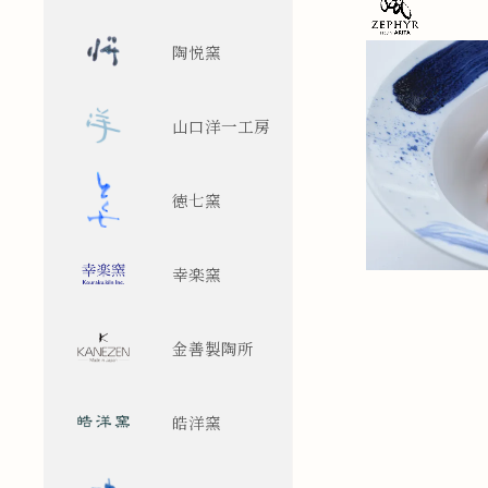
陶悦窯
山口洋一工房
徳七窯
幸楽窯
金善製陶所
皓洋窯