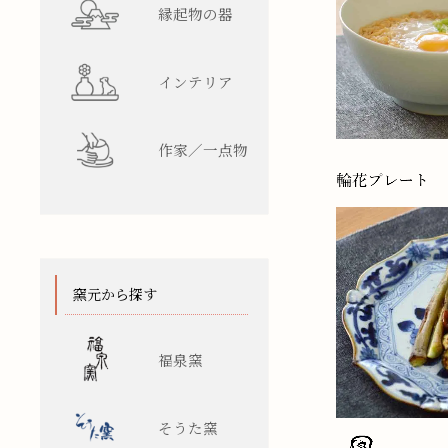
縁起物の器
インテリア
作家／一点物
窯元から探す
福泉窯
そうた窯