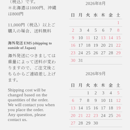
（税込）です。
2026年8月
＊北海道は1000円、沖縄
は800円
日
月
火
水
木
金
土
1
11,000円（税込）以上ご
2
3
4
5
6
7
8
購入の場合、送料無料
9
10
11
12
13
14
15
海外発送 EMS (shipping to
16
17
18
19
20
21
22
outside of Japan)
23
24
25
26
27
28
29
海外発送につきましては
30
31
重量によって送料が変わ
りますので、ご注文後こ
2026年9月
ちらからご連絡差し上げ
ます。
日
月
火
水
木
金
土
Shipping cost will be
1
2
3
4
5
changed based on the
quantities of the order.
6
7
8
9
10
11
12
We will contact you when
13
14
15
16
17
18
19
you place the order.
Any question, please
20
21
22
23
24
25
26
contact us.
27
28
29
30