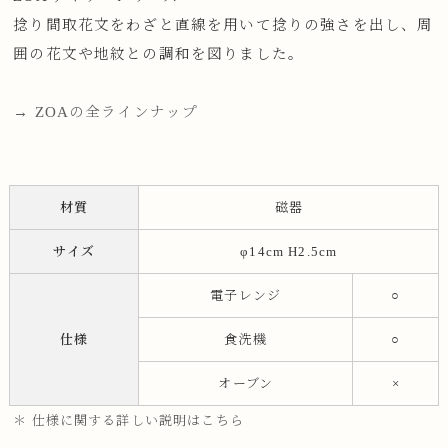
捻り間取花文をわざと直線を用いて捻りの強さを出し、周
囲の花文や地紋との調和を図りました。
→ ZOAの全ラインナップ
材質
磁器
サイズ
φ14cm H2.5cm
電子レンジ
○
仕様
食洗機
○
オーブン
×
＊ 仕様に関する詳しい説明はこちら