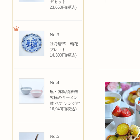
ゲセット
23,650円(税込)
No.3
牡丹唐草 輪花
プレート
14,300円(税込)
No.4
黒・赤呉須象嵌
究極のラーメン
鉢 ペア レンゲ付
16,940円(税込)
No.5