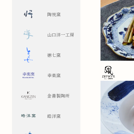
陶悦窯
山口洋一工房
徳七窯
幸楽窯
金善製陶所
皓洋窯