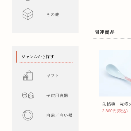
その他
水差し
レンゲ
カップ型
ワインク
関連商品
箸/カトラ
花瓶
陶箱
スタンド
てぬぐい
ジャンルから探す
ギフト
子供用食器
2,860円(税込)
白磁／白い器