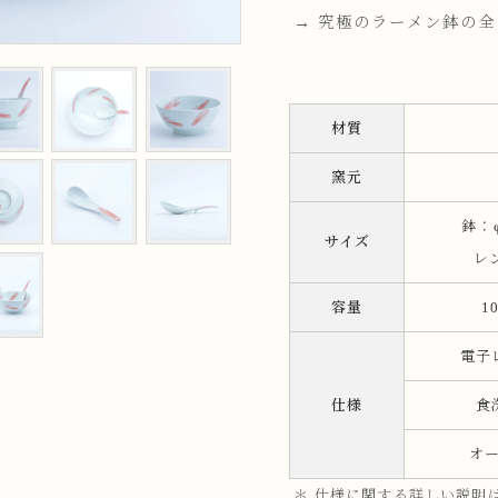
→ 究極のラーメン鉢の
ップ
プ
材質
窯元
鉢：φ
サイズ
レ
容量
1
呑み
鉢
電子
ス
ット
仕様
食
オ
ス
＊ 仕様に関する詳しい説明