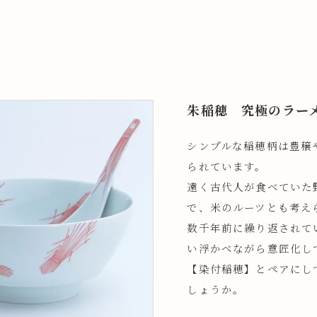
朱稲穂 究極のラー
シンプルな稲穂柄は豊穣
られています。
遠く古代人が食べていた
で、米のルーツとも考え
数千年前に繰り返されて
い浮かべながら意匠化し
【染付稲穂】とペアにし
しょうか。