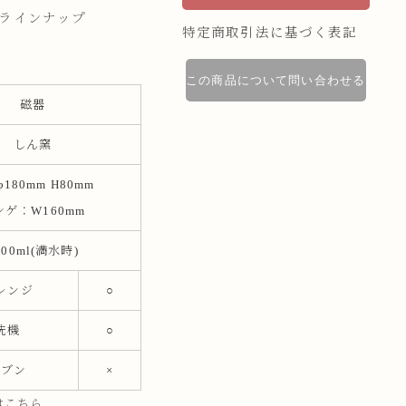
全ラインナップ
特定商取引法に基づく表記
この商品について問い合わせる
磁器
しん窯
180mm H80mm
ンゲ：W160mm
000ml(満水時)
レンジ
○
洗機
○
ーブン
×
はこちら