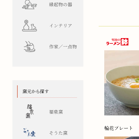
縁起物の器
インテリア
作家／一点物
窯元から探す
福泉窯
そうた窯