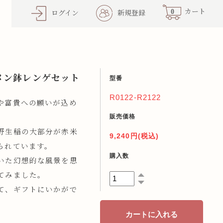
0
カート
ログイン
新規登録
メン鉢レンゲセット
型番
R0122-R2122
や富貴への願いが込め
販売価格
野生稲の大部分が赤米
9,240円(税込)
られています。
購入数
いた幻想的な風景を思
てみました。
て、ギフトにいかがで