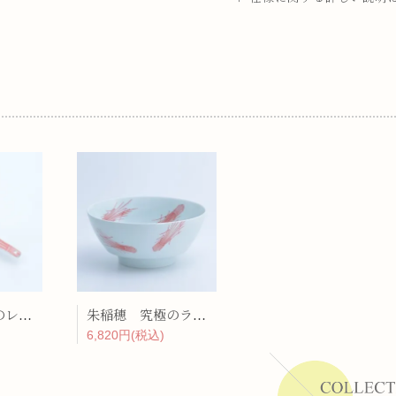
ーラー
リー
朱稲穂 究極のレンゲ
朱稲穂 究極のラーメン鉢
6,820円(税込)