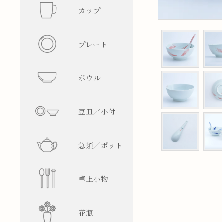
カップ
フリーカ
プレート
マグカッ
丸型
ボウル
湯呑み
四角型
飯碗
豆皿／小付
そば猪口
楕円型
ボウル
皿型
急須／ポット
盃／ぐい
変形型
麺鉢／丼
鉢型
急須
卓上小物
焼酎グラ
蓋物
ティーポ
醤油差し
花瓶
ビアグラ
徳利
箸置
一輪挿し