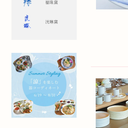
福珠窯
洸琳窯