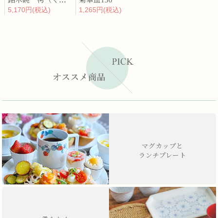
銘木碗 栲（くるみ）
菊華皿130
5,170円(税込)
1,265円(税込)
マグカップと
ランチプレート