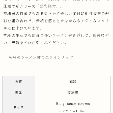
珠窯の新シリーズ「銀彩染付」。
福珠窯の特徴でもある柔らかで優しい染付に相性抜群の銀
彩を組み合わせ、伝統を感じさせながらもモダンなスタイ
ルに仕上げています。
普段の生活でも出番の多いラーメン鉢を通して、銀彩染付
の世界観をぜひお楽しみください。
→ 究極のラーメン鉢の全ラインナップ
材質
磁器
窯元
福珠窯
鉢：φ180mm H80mm
サイズ
レンゲ：W160mm