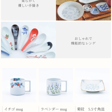
柔らかく
優しい手描き
おしゃれで
機能的なレンゲ
イチゴ mug
ラベンダー mug
菊紋 5.5寸角皿