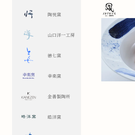
陶悦窯
山口洋一工房
徳七窯
幸楽窯
金善製陶所
皓洋窯