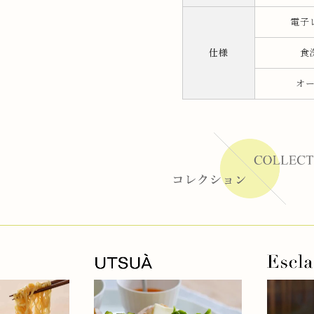
電子
ーラー
仕様
食
リー
オ