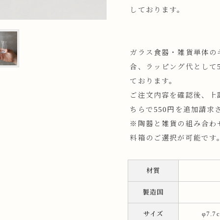
しております。
ップ
プ
ガラス食器・雑貨単体の
合、ラッピング代として5
ております。
ご注文内容を確認後、上
ちらで550円を追加請求
※陶器と雑貨の組み合わ
料箱のご選択が可能です
呑み
鉢
材質
ス
ット
製造国
ス
サイズ
φ7.7