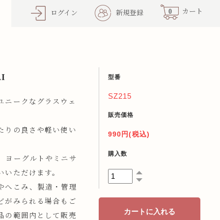
0
カート
ログイン
新規登録
I
型番
SZ215
ユニークなグラスウェ
販売価格
たりの良さや軽い使い
990円(税込)
購入数
、ヨーグルトやミニサ
いいただけます。
やへこみ、製造・管理
どがみられる場合もご
品の範囲内として販売