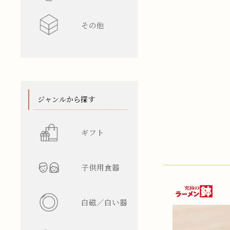
その他
水差し
レンゲ
カップ型
ワインク
箸/カトラ
花瓶
陶箱
スタンド
てぬぐい
ジャンルから探す
ギフト
子供用食器
白磁／白い器