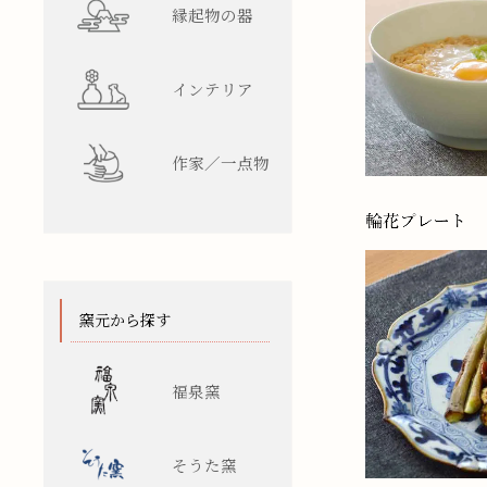
縁起物の器
インテリア
作家／一点物
窯元から探す
福泉窯
そうた窯