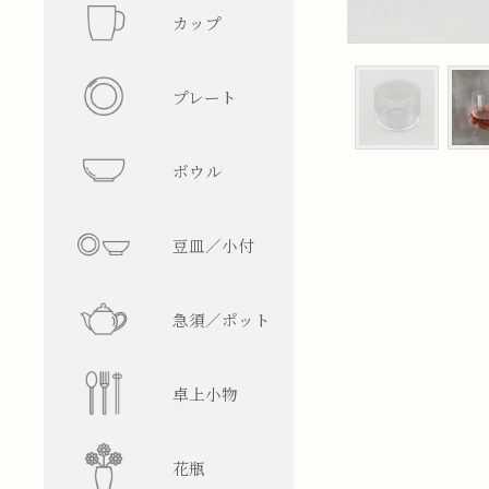
カップ
フリーカ
プレート
マグカッ
丸型
ボウル
湯呑み
四角型
飯碗
豆皿／小付
そば猪口
楕円型
ボウル
皿型
急須／ポット
盃／ぐい
変形型
麺鉢／丼
鉢型
急須
卓上小物
焼酎グラ
蓋物
ティーポ
醤油差し
花瓶
ビアグラ
徳利
箸置
一輪挿し