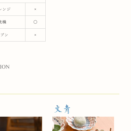
レンジ
×
洗機
〇
ーブン
×