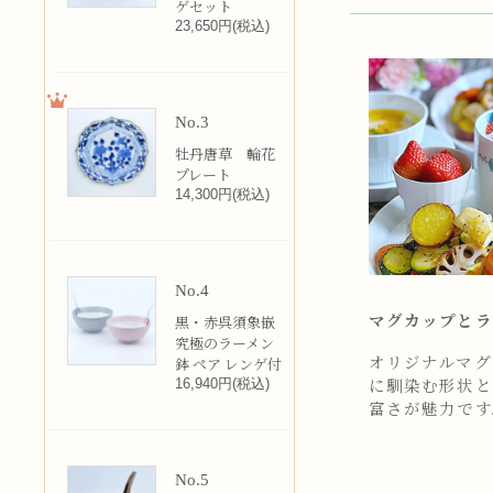
ゲセット
23,650円(税込)
No.3
牡丹唐草 輪花
プレート
14,300円(税込)
No.4
マグカップとラ
黒・赤呉須象嵌
究極のラーメン
オリジナルマグカ
鉢 ペア レンゲ付
16,940円(税込)
に馴染む形状と
富さが魅力です
No.5