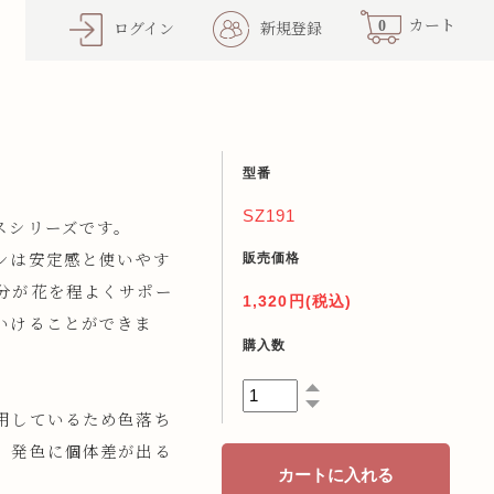
0
カート
ログイン
新規登録
型番
SZ191
スシリーズです。
販売価格
ンは安定感と使いやす
分が花を程よくサポー
1,320円(税込)
いけることができま
購入数
用しているため色落ち
、発色に個体差が出る