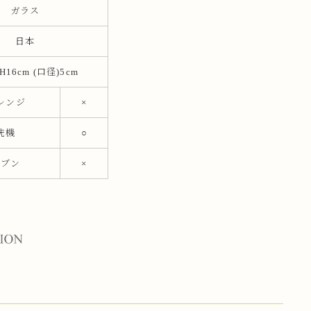
ガラス
日本
 H16cm (口径)5cm
レンジ
×
洗機
○
ーブン
×