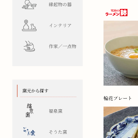
縁起物の器
インテリア
作家／一点物
窯元から探す
福泉窯
そうた窯