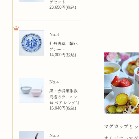
ゲセット
23,650円(税込)
No.3
牡丹唐草 輪花
プレート
14,300円(税込)
No.4
黒・赤呉須象嵌
究極のラーメン
鉢 ペア レンゲ付
16,940円(税込)
マグカップとラ
No.5
オリジナルマグカ