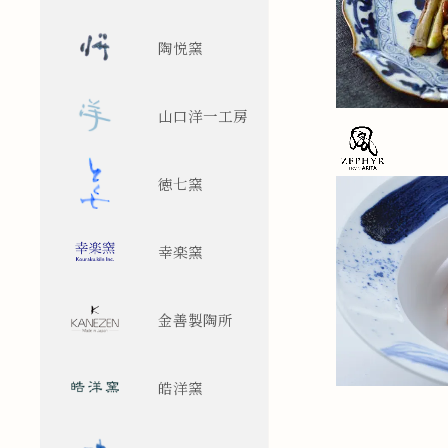
陶悦窯
山口洋一工房
徳七窯
幸楽窯
金善製陶所
皓洋窯