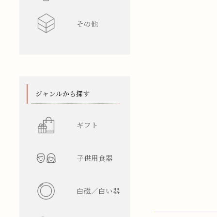
その他
水差し
レンゲ
カップ型
ワインク
箸/カトラ
花瓶
陶箱
スタンド
てぬぐい
ジャンルから探す
ギフト
子供用食器
白磁／白い器