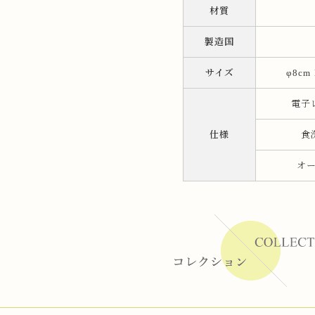
材質
ーラー
製造国
サイズ
φ8cm
リー
電子
仕様
食
オ