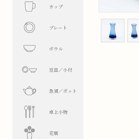
カップ
フリーカ
プレート
マグカッ
丸型
ボウル
湯呑み
四角型
飯碗
豆皿／小付
そば猪口
楕円型
ボウル
皿型
急須／ポット
盃／ぐい
変形型
麺鉢／丼
鉢型
急須
卓上小物
焼酎グラ
蓋物
ティーポ
醤油差し
花瓶
ビアグラ
徳利
箸置
一輪挿し