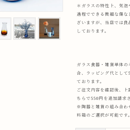
＊ガラスの特性上、気泡
ップ
過程でできる微細な傷な
ざいますが、当店では良
プ
しております。
ガラス食器・雑貨単体の
合、ラッピング代として5
ております。
呑み
鉢
ご注文内容を確認後、上
ちらで550円を追加請求
ス
ット
※陶器と雑貨の組み合わ
料箱のご選択が可能です
ス