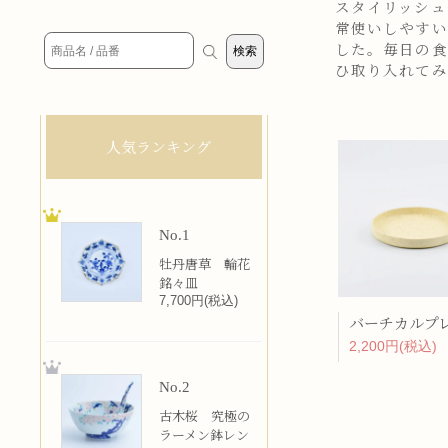
スタイリッシュ
常使いしやすい
した。毎日の食
ひ取り入れてみ
人気ランキング
No.1
牡丹唐草 輪花
銘々皿
7,700円(税込)
2,200円(税込)
No.2
古木桜 究極の
ラーメン鉢レン