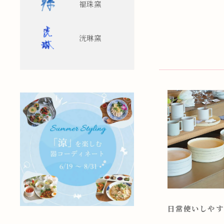
福珠窯
洸琳窯
日常使いしやす