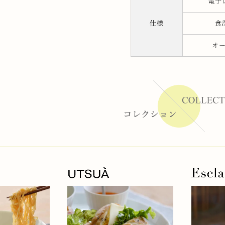
電子
仕様
食
ーラー
オ
リー