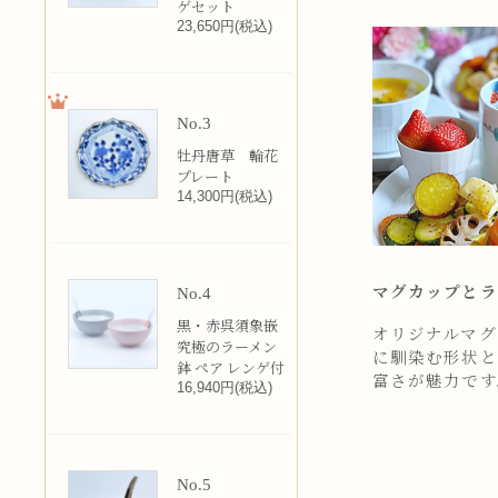
ゲセット
23,650円(税込)
No.3
牡丹唐草 輪花
プレート
14,300円(税込)
マグカップとラ
No.4
黒・赤呉須象嵌
オリジナルマグカ
究極のラーメン
に馴染む形状と
鉢 ペア レンゲ付
富さが魅力です
16,940円(税込)
No.5