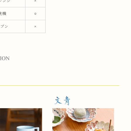
レンジ
×
洗機
○
ーブン
×