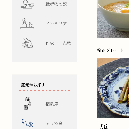
縁起物の器
インテリア
作家／一点物
窯元から探す
福泉窯
そうた窯