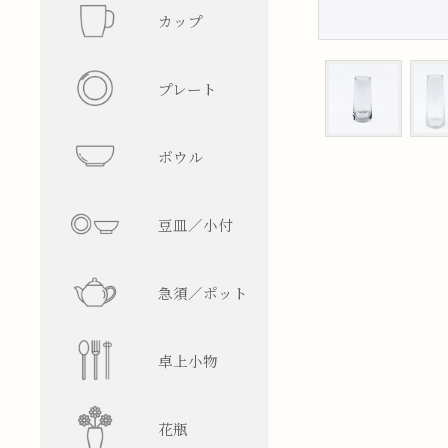
カップ
フリーカ
プレート
マグカッ
丸型
ボウル
湯呑み
四角型
飯碗
豆皿／小付
そば猪口
楕円型
ボウル
皿型
急須／ポット
盃／ぐい
変形型
麺鉢／丼
鉢型
急須
卓上小物
焼酎グラ
蓋物
ティーポ
醤油差し
花瓶
ビアグラ
徳利
箸置
一輪挿し