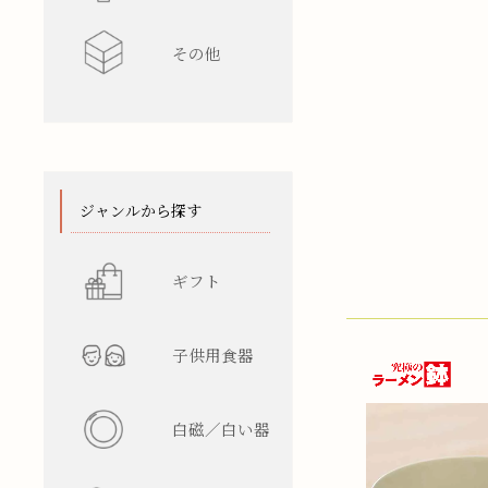
その他
水差し
レンゲ
カップ型
ワインク
箸/カトラ
花瓶
陶箱
スタンド
てぬぐい
ジャンルから探す
ギフト
子供用食器
白磁／白い器