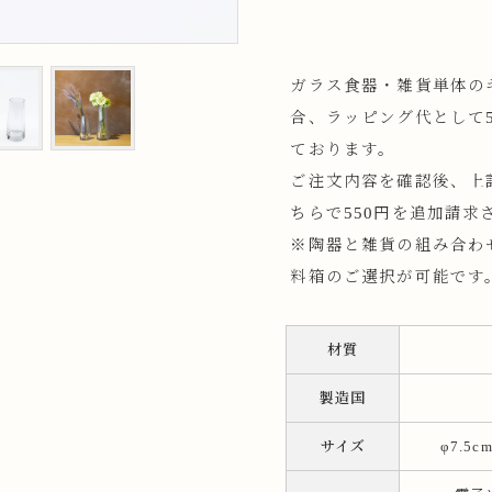
ップ
ガラス食器・雑貨単体の
プ
合、ラッピング代として5
ております。
ご注文内容を確認後、上
ちらで550円を追加請求
※陶器と雑貨の組み合わ
料箱のご選択が可能です
呑み
鉢
材質
ス
ット
製造国
サイズ
φ7.5c
ス