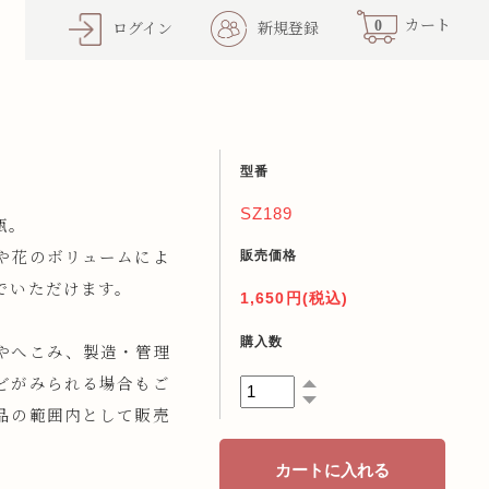
0
カート
ログイン
新規登録
型番
SZ189
瓶。
販売価格
や花のボリュームによ
でいただけます。
1,650円(税込)
購入数
やへこみ、製造・管理
どがみられる場合もご
品の範囲内として販売