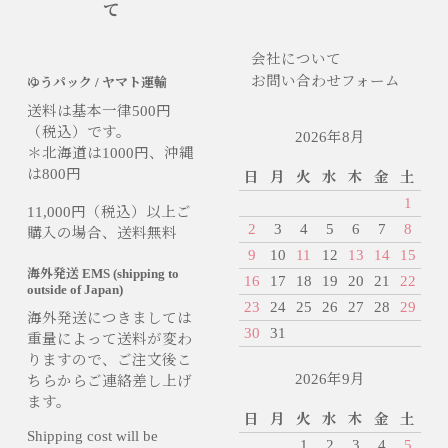
て
会社について
お問い合わせフォーム
ゆうパック / ヤマト運輸
送料は基本一律500円
（税込）です。
2026年8月
＊北海道は1000円、沖縄
は800円
日
月
火
水
木
金
土
1
11,000円（税込）以上ご
2
3
4
5
6
7
8
購入の場合、送料無料
9
10
11
12
13
14
15
海外発送 EMS (shipping to
16
17
18
19
20
21
22
outside of Japan)
23
24
25
26
27
28
29
海外発送につきましては
30
31
重量によって送料が変わ
りますので、ご注文後こ
2026年9月
ちらからご連絡差し上げ
ます。
日
月
火
水
木
金
土
Shipping cost will be
1
2
3
4
5