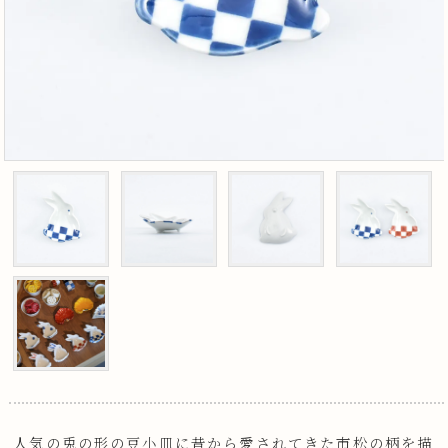
人気の兎の形の豆小皿に昔から愛されてきた市松の柄を描