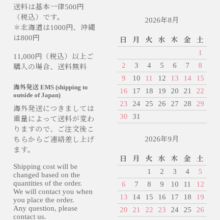
送料は基本一律500円
（税込）です。
2026年8月
＊北海道は1000円、沖縄
は800円
日
月
火
水
木
金
土
1
11,000円（税込）以上ご
2
3
4
5
6
7
8
購入の場合、送料無料
9
10
11
12
13
14
15
海外発送 EMS (shipping to
16
17
18
19
20
21
22
outside of Japan)
23
24
25
26
27
28
29
海外発送につきましては
30
31
重量によって送料が変わ
りますので、ご注文後こ
2026年9月
ちらからご連絡差し上げ
ます。
日
月
火
水
木
金
土
Shipping cost will be
1
2
3
4
5
changed based on the
quantities of the order.
6
7
8
9
10
11
12
We will contact you when
13
14
15
16
17
18
19
you place the order.
Any question, please
20
21
22
23
24
25
26
contact us.