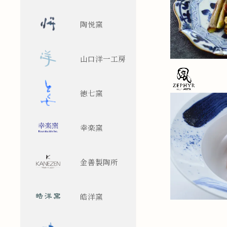
陶悦窯
山口洋一工房
徳七窯
幸楽窯
金善製陶所
皓洋窯