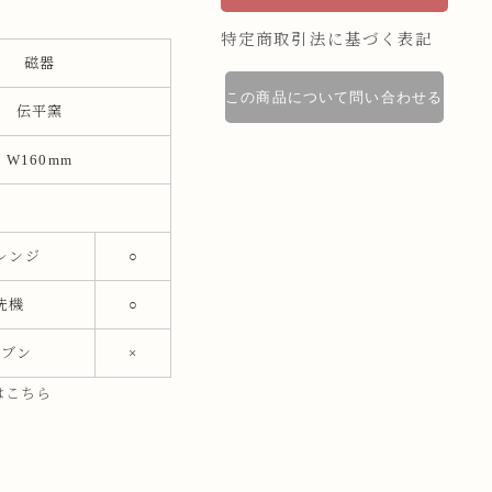
特定商取引法に基づく表記
磁器
この商品について問い合わせる
伝平窯
W160mm
レンジ
○
洗機
○
ーブン
×
はこちら