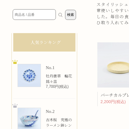
スタイリッシュ
常使いしやすい
した。毎日の食
ひ取り入れてみ
人気ランキング
No.1
牡丹唐草 輪花
銘々皿
7,700円(税込)
2,200円(税込)
No.2
古木桜 究極の
ラーメン鉢レン