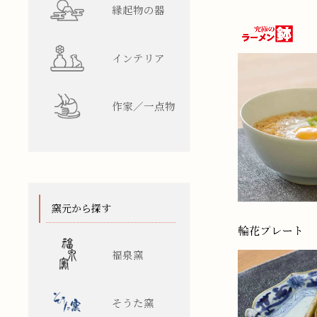
縁起物の器
インテリア
作家／一点物
窯元から探す
福泉窯
そうた窯