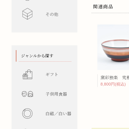
関連商品
その他
水差し
レンゲ
カップ型
ワインク
箸/カトラ
花瓶
陶箱
スタンド
てぬぐい
ジャンルから探す
ギフト
8,800円(税込)
子供用食器
白磁／白い器