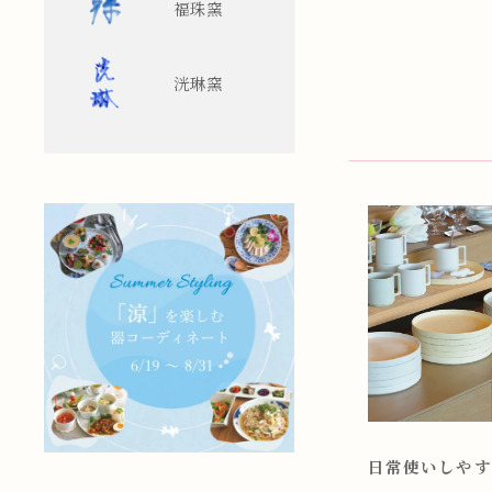
福珠窯
洸琳窯
日常使いしやす