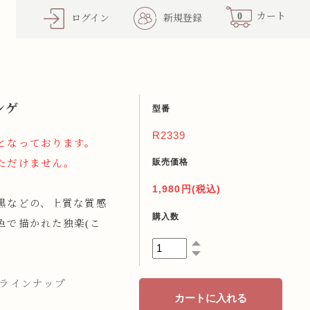
0
カート
ログイン
新規登録
ンゲ
型番
R2339
となっております。
販売価格
ただけません。
1,980円(税込)
黒などの、上質な質感
購入数
色で描かれた独楽(こ
全ラインナップ