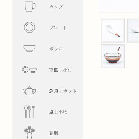
カップ
フリーカ
プレート
マグカッ
丸型
ボウル
湯呑み
四角型
飯碗
豆皿／小付
そば猪口
楕円型
ボウル
皿型
急須／ポット
盃／ぐい
変形型
麺鉢／丼
鉢型
急須
卓上小物
焼酎グラ
蓋物
ティーポ
醤油差し
花瓶
ビアグラ
徳利
箸置
一輪挿し