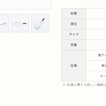
ップ
材質
プ
窯元
サイズ
容量
電子
仕様
食
呑み
鉢
オ
＊ 仕様に関する詳しい説明
ス
ット
ス