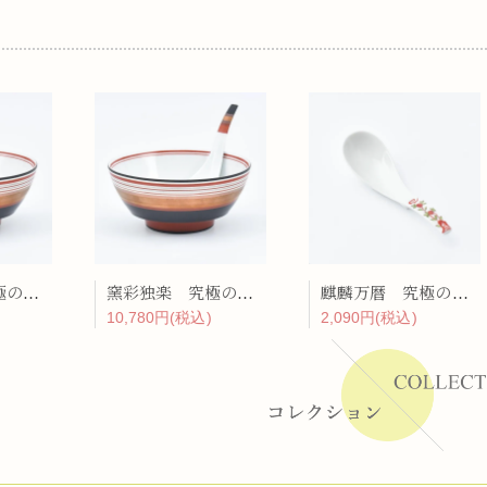
ーラー
リー
窯彩独楽 究極のラーメン鉢
窯彩独楽 究極のラーメン鉢レンゲセット
麒麟万暦 究極のレンゲ
10,780円(税込)
2,090円(税込)