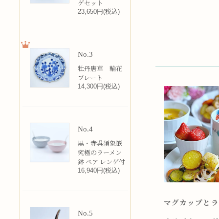
ゲセット
23,650円(税込)
No.3
牡丹唐草 輪花
プレート
14,300円(税込)
No.4
黒・赤呉須象嵌
究極のラーメン
鉢 ペア レンゲ付
16,940円(税込)
マグカップとラ
No.5