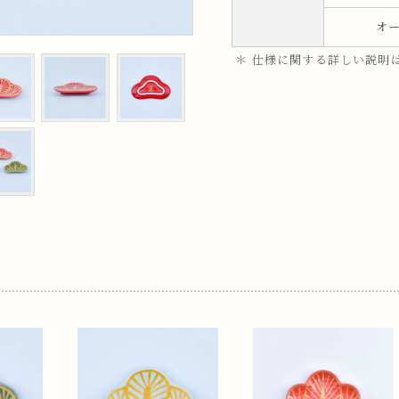
ップ
オ
＊ 仕様に関する詳しい説明
プ
呑み
鉢
ス
ット
ス