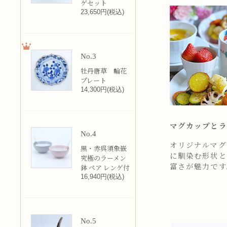
ゲセット
23,650円(税込)
No.3
牡丹唐草 輪花
プレート
14,300円(税込)
マグカップとラ
No.4
オリジナルマグカ
黒・赤呉須象嵌
に馴染む形状と
究極のラーメン
富さが魅力です
鉢 ペア レンゲ付
16,940円(税込)
No.5