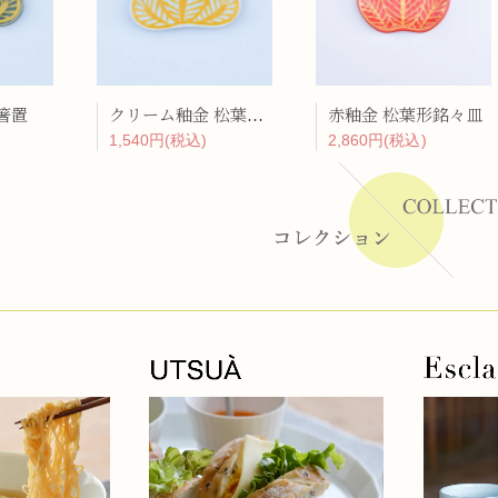
ーラー
箸置
クリーム釉金 松葉形箸置
赤釉金 松葉形銘々皿
リー
1,540円(税込)
2,860円(税込)