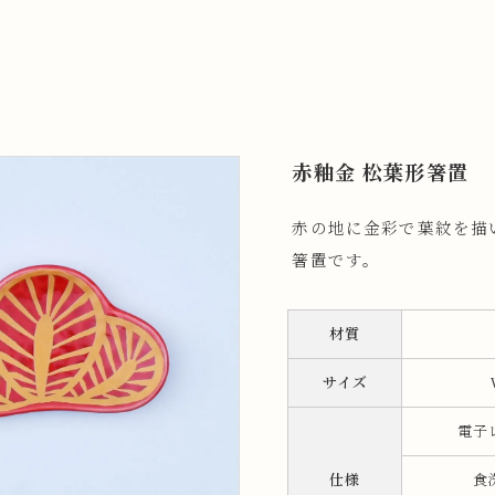
赤釉金 松葉形箸置
赤の地に金彩で葉紋を描
箸置です。
材質
サイズ
電子
仕様
食