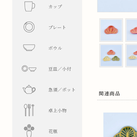
カップ
フリーカ
プレート
マグカッ
丸型
ボウル
湯呑み
四角型
飯碗
豆皿／小付
そば猪口
楕円型
ボウル
皿型
急須／ポット
盃／ぐい
変形型
麺鉢／丼
鉢型
急須
関連商品
卓上小物
焼酎グラ
蓋物
ティーポ
醤油差し
花瓶
ビアグラ
徳利
箸置
一輪挿し