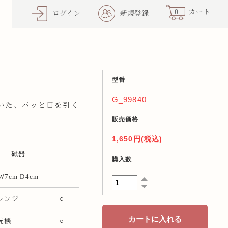
0
カート
ログイン
新規登録
型番
G_99840
いた、パッと目を引く
販売価格
1,650円(税込)
磁器
購入数
W7cm D4cm
レンジ
○
洗機
○