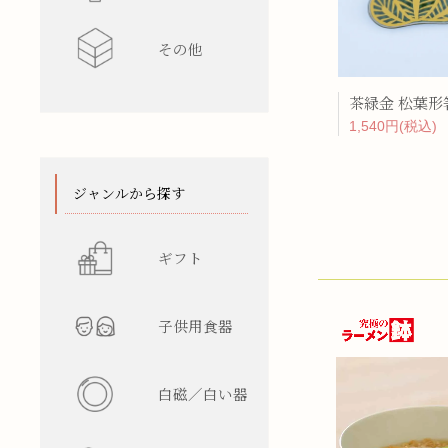
その他
水差し
レンゲ
カップ型
ワインク
茶緑金 松葉形
箸/カトラ
花瓶
陶箱
1,540円(税込)
スタンド
てぬぐい
ジャンルから探す
ギフト
子供用食器
白磁／白い器