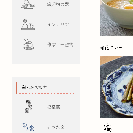
縁起物の器
インテリア
作家／一点物
窯元から探す
福泉窯
そうた窯