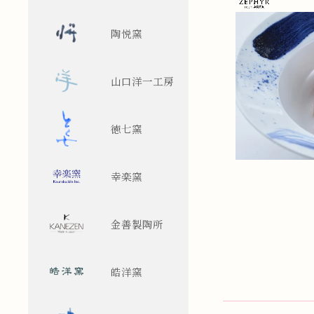
陶悦窯
山口洋一工房
徳七窯
幸楽窯
金善製陶所
皓洋窯