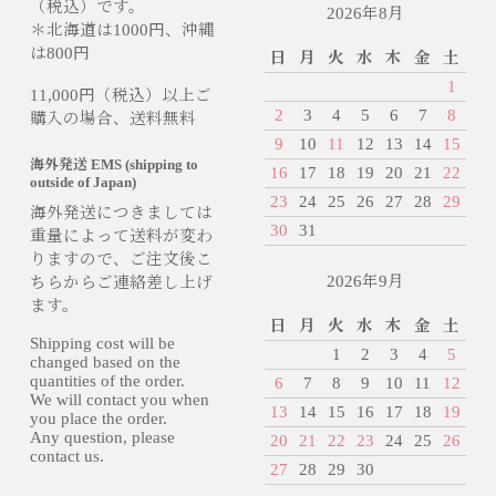
（税込）です。
2026年8月
＊北海道は1000円、沖縄
は800円
日
月
火
水
木
金
土
1
11,000円（税込）以上ご
2
3
4
5
6
7
8
購入の場合、送料無料
9
10
11
12
13
14
15
海外発送 EMS (shipping to
16
17
18
19
20
21
22
outside of Japan)
23
24
25
26
27
28
29
海外発送につきましては
30
31
重量によって送料が変わ
りますので、ご注文後こ
2026年9月
ちらからご連絡差し上げ
ます。
日
月
火
水
木
金
土
Shipping cost will be
1
2
3
4
5
changed based on the
quantities of the order.
6
7
8
9
10
11
12
We will contact you when
13
14
15
16
17
18
19
you place the order.
Any question, please
20
21
22
23
24
25
26
contact us.
27
28
29
30