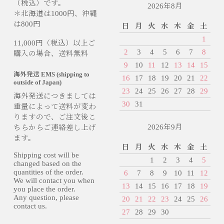
（税込）です。
2026年8月
＊北海道は1000円、沖縄
は800円
日
月
火
水
木
金
土
1
11,000円（税込）以上ご
2
3
4
5
6
7
8
購入の場合、送料無料
9
10
11
12
13
14
15
海外発送 EMS (shipping to
16
17
18
19
20
21
22
outside of Japan)
23
24
25
26
27
28
29
海外発送につきましては
30
31
重量によって送料が変わ
りますので、ご注文後こ
2026年9月
ちらからご連絡差し上げ
ます。
日
月
火
水
木
金
土
Shipping cost will be
1
2
3
4
5
changed based on the
quantities of the order.
6
7
8
9
10
11
12
We will contact you when
13
14
15
16
17
18
19
you place the order.
Any question, please
20
21
22
23
24
25
26
contact us.
27
28
29
30