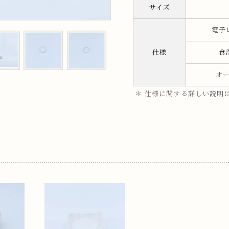
サイズ
ップ
電子
プ
仕様
食
オ
＊ 仕様に関する詳しい説明
呑み
鉢
ス
ット
ス