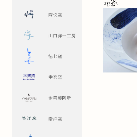
陶悦窯
山口洋一工房
徳七窯
幸楽窯
金善製陶所
皓洋窯