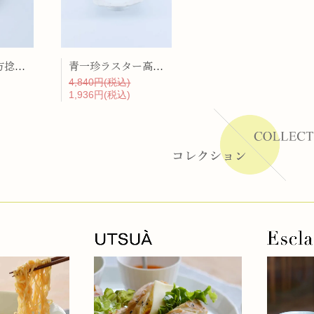
ーラー
白一珍唐草一方捻り天皿
青一珍ラスター高台向付
4,840円(税込)
リー
1,936円(税込)