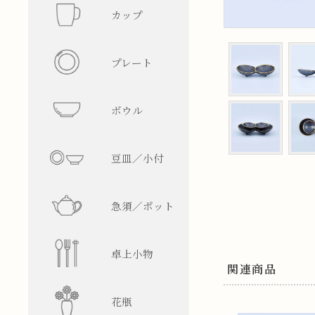
カップ
フリーカ
プレート
マグカッ
丸型
ボウル
湯呑み
四角型
飯碗
豆皿／小付
そば猪口
楕円型
ボウル
皿型
急須／ポット
盃／ぐい
変形型
麺鉢／丼
鉢型
急須
卓上小物
焼酎グラ
蓋物
ティーポ
醤油差し
関連商品
花瓶
ビアグラ
徳利
箸置
一輪挿し