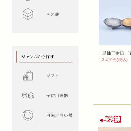
その他
水差し
レンゲ
カップ型
ワインク
箸/カトラ
花瓶
陶箱
黒柚子金銀 二
スタンド
てぬぐい
ジャンルから探す
3,410円(税込)
ギフト
子供用食器
白磁／白い器