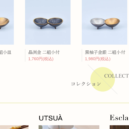
ーラー
リー
組小皿
晶渕金 二組小付
黒柚子金銀 二組小付
1,760円(税込)
1,980円(税込)