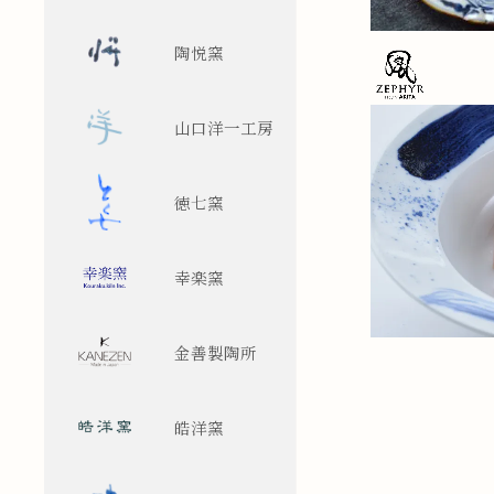
陶悦窯
山口洋一工房
徳七窯
幸楽窯
金善製陶所
皓洋窯