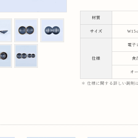
ップ
材質
プ
サイズ
W15c
電子
仕様
食
オ
＊ 仕様に関する詳しい説明
呑み
鉢
ス
ット
ス