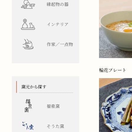
縁起物の器
インテリア
作家／一点物
窯元から探す
福泉窯
そうた窯