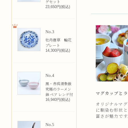
ゲセット
23,650円(税込)
No.3
牡丹唐草 輪花
プレート
14,300円(税込)
No.4
黒・赤呉須象嵌
究極のラーメン
マグカップとラ
鉢 ペア レンゲ付
16,940円(税込)
オリジナルマグカ
に馴染む形状と
富さが魅力です
No.5