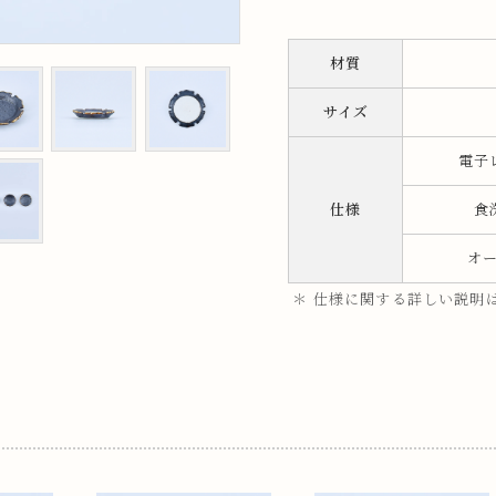
ップ
材質
プ
サイズ
電子
仕様
食
オ
＊ 仕様に関する詳しい説明
呑み
鉢
ス
ット
ス