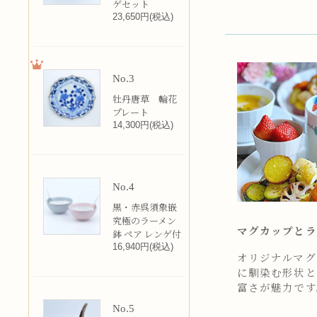
ゲセット
23,650円(税込)
No.3
牡丹唐草 輪花
プレート
14,300円(税込)
No.4
黒・赤呉須象嵌
究極のラーメン
マグカップとラ
鉢 ペア レンゲ付
16,940円(税込)
オリジナルマグカ
に馴染む形状と
富さが魅力です
No.5