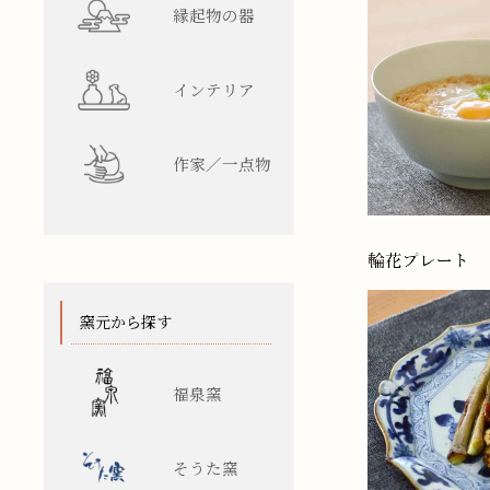
縁起物の器
インテリア
作家／一点物
窯元から探す
福泉窯
そうた窯