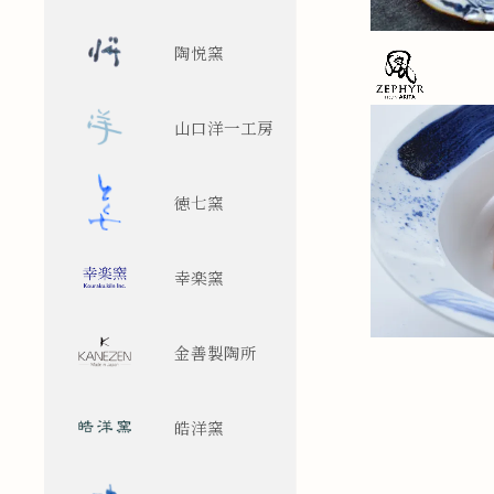
陶悦窯
山口洋一工房
徳七窯
幸楽窯
金善製陶所
皓洋窯