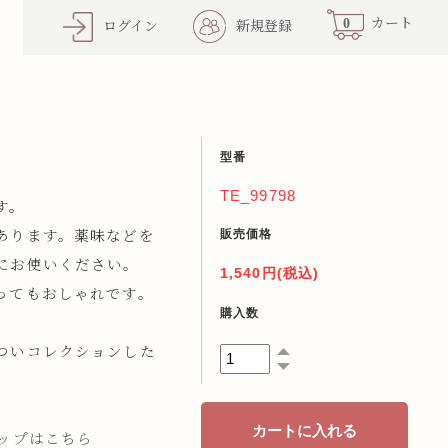
0
カート
ログイン
新規登録
型番
TE_99798
す。
販売価格
あります。薬味などを
にお使いください。
1,540円(税込)
ってもおしゃれです。
購入数
ついコレクションした
ナップはこちら