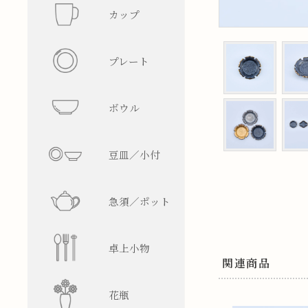
カップ
フリーカ
プレート
マグカッ
丸型
ボウル
湯呑み
四角型
飯碗
豆皿／小付
そば猪口
楕円型
ボウル
皿型
急須／ポット
盃／ぐい
変形型
麺鉢／丼
鉢型
急須
卓上小物
焼酎グラ
蓋物
ティーポ
醤油差し
関連商品
花瓶
ビアグラ
徳利
箸置
一輪挿し