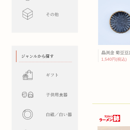
その他
水差し
レンゲ
カップ型
ワインク
箸/カトラ
花瓶
陶箱
晶渕金 菊豆豆
スタンド
てぬぐい
ジャンルから探す
1,540円(税込)
ギフト
子供用食器
白磁／白い器