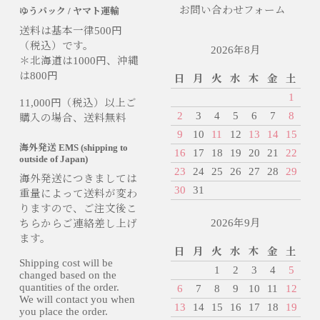
お問い合わせフォーム
ゆうパック / ヤマト運輸
送料は基本一律500円
（税込）です。
2026年8月
＊北海道は1000円、沖縄
は800円
日
月
火
水
木
金
土
1
11,000円（税込）以上ご
2
3
4
5
6
7
8
購入の場合、送料無料
9
10
11
12
13
14
15
海外発送 EMS (shipping to
16
17
18
19
20
21
22
outside of Japan)
23
24
25
26
27
28
29
海外発送につきましては
30
31
重量によって送料が変わ
りますので、ご注文後こ
2026年9月
ちらからご連絡差し上げ
ます。
日
月
火
水
木
金
土
Shipping cost will be
1
2
3
4
5
changed based on the
quantities of the order.
6
7
8
9
10
11
12
We will contact you when
13
14
15
16
17
18
19
you place the order.