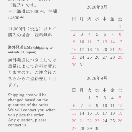
（税込）です。
2026年8月
＊北海道は1000円、沖縄
は800円
日
月
火
水
木
金
土
1
11,000円（税込）以上ご
2
3
4
5
6
7
8
購入の場合、送料無料
9
10
11
12
13
14
15
海外発送 EMS (shipping to
16
17
18
19
20
21
22
outside of Japan)
23
24
25
26
27
28
29
海外発送につきましては
30
31
重量によって送料が変わ
りますので、ご注文後こ
2026年9月
ちらからご連絡差し上げ
ます。
日
月
火
水
木
金
土
Shipping cost will be
1
2
3
4
5
changed based on the
quantities of the order.
6
7
8
9
10
11
12
We will contact you when
13
14
15
16
17
18
19
you place the order.
Any question, please
20
21
22
23
24
25
26
contact us.
27
28
29
30