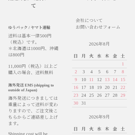
て
会社について
お問い合わせフォーム
ゆうパック / ヤマト運輸
送料は基本一律500円
（税込）です。
2026年8月
＊北海道は1000円、沖縄
は800円
日
月
火
水
木
金
土
1
11,000円（税込）以上ご
2
3
4
5
6
7
8
購入の場合、送料無料
9
10
11
12
13
14
15
海外発送 EMS (shipping to
16
17
18
19
20
21
22
outside of Japan)
23
24
25
26
27
28
29
海外発送につきましては
30
31
重量によって送料が変わ
りますので、ご注文後こ
2026年9月
ちらからご連絡差し上げ
ます。
日
月
火
水
木
金
土
Shipping cost will be